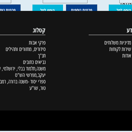
פרטים נוספים
פרטים נוספים
סל
הוסף לסל
קטלוג
ת משלוחים
פרקי אבות
לקוחות
סידורים, מחזורים ותהילים
תנ"ך
נביאים כתובים
משנה,תלמוד בבלי, ירושלמי, עין
יעקב,מפרשי הש"ס
ספרי יסוד -משנה ברורה, רמב"ם,
טור, שו"ע