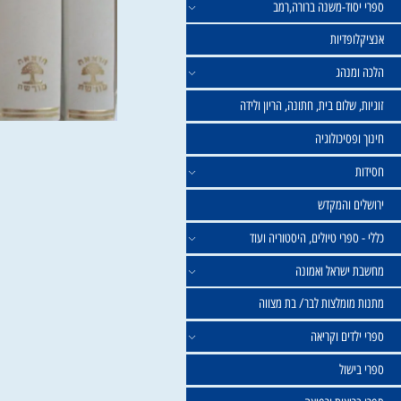
וד-משנה ברורה,רמב
פדיות
נהג
שלום בית, חתונה, הריון ולידה
סיכולוגיה
 והמקדש
פרי טיולים, היסטוריה ועוד
שראל ואמונה
ומלצות לבר/ בת מצווה
ים וקריאה