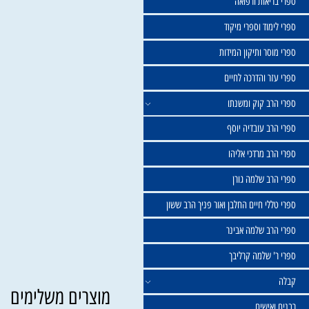
שול
יאות ורפואה
וד וספרי מיקוד
ר ותיקון המידות
ר והדרכה לחיים
ב קוק ומשנתו
ב עובדיה יוסף
 מרדכי אליהו
ב שלמה גורן
י חיים החלבן ואור פניך הרב ששון
ב שלמה אבינר
 שלמה קרליבך