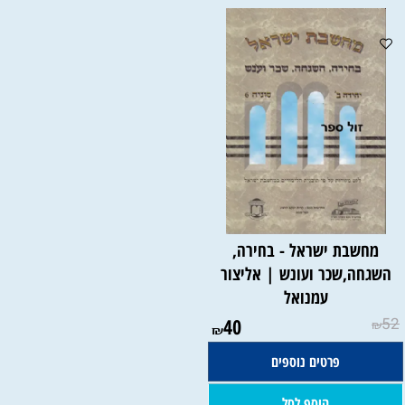
מחשבת ישראל - בחירה,
השגחה,שכר ועונש | אליצור
עמנואל
40
52
₪
₪
פרטים נוספים
הוסף לסל