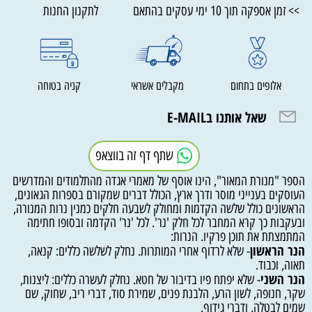
>> זמן אספקה תוך 10 ימי עסקים בהתאם לתקנון החנות
אלופים בתחום
מקבלים אשראי
קניה בטוחה
שאל אותנו בE-MAIL
שתף דף זה בווצאפ
הספר "מנורת המאור", הינו אוסף של מאמרי אגדה מהתלמודים והמדרשים
העוסקים בענייני מוסר ודרך ארץ, הכולל דברים שמקורם בספרות הגאונים,
הראשונים כולל שלשה הקדמות ומחולק לשבעה חלקים כמנין נרות המנורה,
ובעקבות כך קרא המחבר לכל חלק 'נר'. לכל 'נר' הקדמה ובסופו חתימה
המתמצתת את תוכן פרקיו. הנרות:
הנר הראשון
- שלא לרדוף אחרי המותרות. נחלק לשלשה כללים: קנאה,
תאוה, וכבוד.
הנר השני
- שלא יפתח פיו בדיבור של חטא. נחלק לעשרה כללים: ליצנות,
שקר, חנופה, לשון הרע, הלבנת פנים, שמירת סוד, דברי ריב, שחוק, שם
שמים לבטלה, ודברי גידוף.