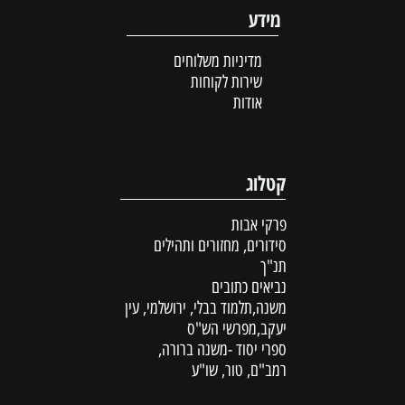
מידע
מדיניות משלוחים
שירות לקוחות
אודות
קטלוג
פרקי אבות
סידורים, מחזורים ותהילים
תנ"ך
נביאים כתובים
משנה,תלמוד בבלי, ירושלמי, עין
יעקב,מפרשי הש"ס
ספרי יסוד -משנה ברורה,
רמב"ם, טור, שו"ע