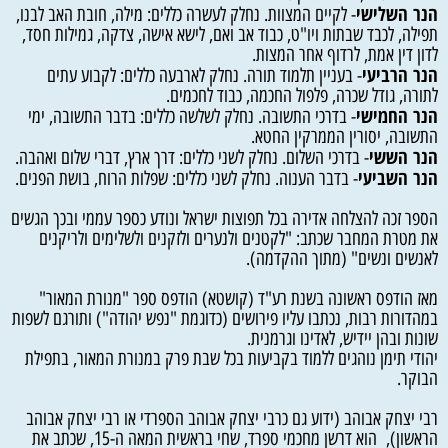
הנר השלישי
- לקיים המצוות. נחלק לעשרה כללים: מילה, חובת האב לבנו,
תפילה, לכבד שבתות ויו"ט, כבוד אב ואם, לישא אישה, צדקה, גמילות חסד,
לדון דין אמת, לרדוף אחר המצות.
הנר הרביעי
- בעניין תלמוד תורה. נחלק לארבעה כללים: לקבוע עתים
לתורה, גודל שכרה, פלפול החכמה, כבוד לחכמים.
הנר החמישי
- בדרכי התשובה. נחלק לשלשה כללים: בדבר התשובה, ימי
התשובה, יסורין הממרקין החטא.
הנר הששי
- בדרכי השלום. נחלק לשני כללים: דרך ארץ, דברי שלום ואהבה.
הנר השביעי
- בדבר הענוה. נחלק לשני כללים: שפלות הרוח, בושת הפנים.
הספר זכה להצלחה אדירה בכל תפוצות ישראל ונודע כספר עממי ובכך הגשים
את מטרת המחבר שכתב: "לקטנים ולנערים ולזקנים ולשלימים ולריקנים
לאנשים ונשים" (מתוך ההקדמה).
מאז הודפס ראשונה בשנת רע"ד (קושטא) הודפס ספר "מנורת המאור"
במהדורות רבות, נכתבו עליו פירושים (כדוגמת "נפש יהודה") ותורגם לשפות
שונות ובהן יידיש, לאדינו וגרמנית.
יהודי תימן נוהגים ללמוד בקביעות בכל שבת פרק במנורת המאור, בתפילת
הבוקר.
רבי יצחק אבוהב (ידוע גם כרבי יצחק אבוהב הספרדי או רבי יצחק אבוהב
הראשון), הוא דרשן מחכמי ספרד, שחי בראשית המאה ה-15, שכתב את