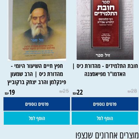
ובת התלמידים - מהדורת כיס |
חפץ חיים השיעור היומי -
האדמו"ר מפיאסצנה
מהדורת כיס | הרב שמעון
פינקלמן והרב יצחק ברקוביץ
19
25
22
28
₪
₪
₪
₪
פרטים נוספים
פרטים נוספים
הוסף לסל
הוסף לסל
וצרים אחרונים שנצפו