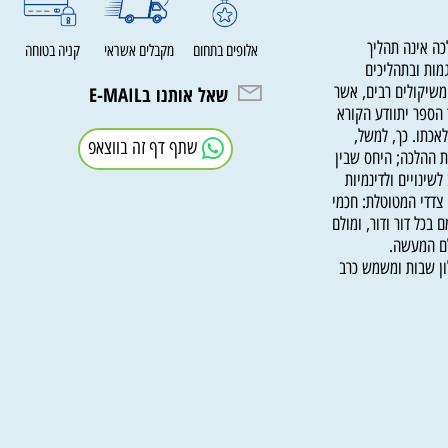
אינה תהליך
אלופים בתחום
מקבלים אשראי
קניה בטוחה
 ובתהליכים
קולים רבים, אשר
שאל אותנו בE-MAIL
פר יתוודע הקורא
ו. כך, למשל,
שתף דף זה בווצאפ
הלכה; היחס שבין
ויים ולדינמיות
י המטוטלת: חכמי
 דור ודור, ומולם
המעשה.
שבות ומשמש כרב