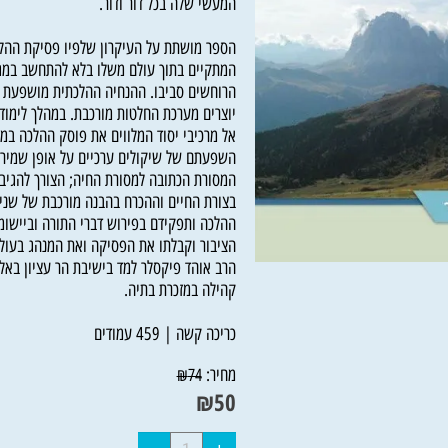
המעשי שלה בכל דור ודור.
הספר מושתת על העיקרון שלפיו פסיקת ההלכה 
המתקיים בתוך עולם משלו בלא להתחשב במגמות
הרוחשים סביבו. ההנחיה ההלכתית מושפעת משי
יוצרים מערכת החלטות מורכבת. במהלך לימוד הס
אל מרכיבי יסוד המלווים את פוסק ההלכה במלאכת
השפעתם של שיקולים ערכיים על אופן שמירת ה
המסורת הכתובה למסורת החיה; הצורך להגיב לשינ
בצורת החיים וההכרח בהבנה מורכבת של שני צדד
ההלכה ותפקידם בפירוש דברי התורה וביישומם בכל
הציבור וקבלתו את הפסיקה ואת המנהג בעולם 
הרב אוהד פיקסלר למד בישיבת הר עציון באלון 
קהילה במזכרת בתיה.
כריכה קשה | 459 עמודים
מחיר:
₪
74
₪
50