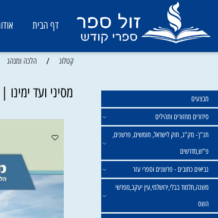
דף הבית
אודות
/
/
קטלוג
הלכה ומנהג
כ
מסיני ועד ימינו | אוה
מחזורים ותהילים
ק"ג, חוק לישראל, חומשים, פרשנים,
רשים
תובים - פרשנים וספרי עזר
מוד בבלי,ירושלמי,עין יעקב,מפרשי