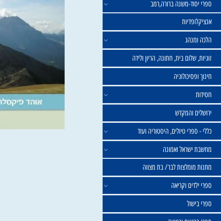
וד-משנה ברורה,רמב
פדיות
נהג
שלום בית, חתונה, הריון ולידה
סיכולוגיה
 והמקדש
פרי טיולים, היסטוריה ועוד
שראל ואמונה
ומלצות לבר/ בת מצווה
ים וקריאה