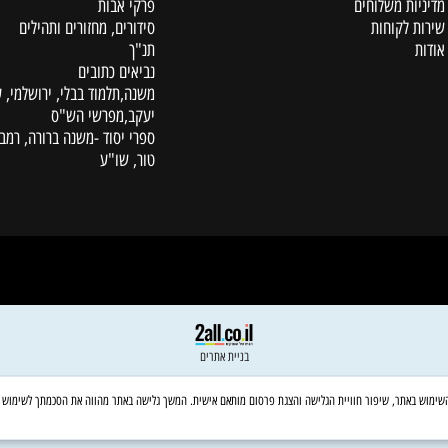
קטלוג
ת משלוחים
פרקי אבות
לקוחות
סידורים, מחזורים ותהילים
תנ"ך
נביאים כתובים
משנה,תלמוד בבלי, ירושלמי, עין
יעקב,מפרשי הש"ס
ספרי יסוד -משנה ברורה, רמב"ם,
טור, שו"ע