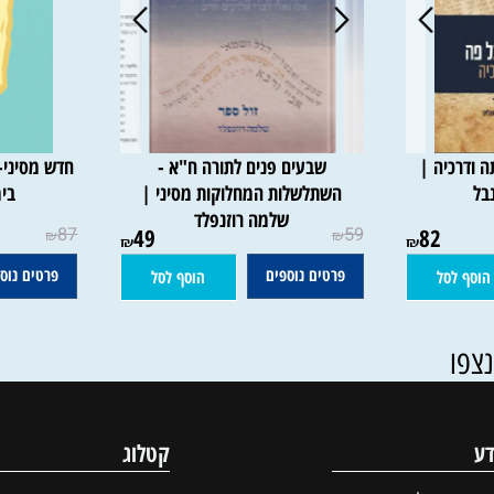
יה |
שבעים פנים לתורה ח"א -
חדש מסיני- א
השתלשלות המחלוקות מסיני |
בימינו
שלמה רוזנפלד
87
49
59
82
₪
₪
₪
₪
פרטים נוספים
פרטים נוספים
סל
הוסף לסל