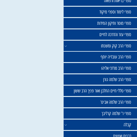
שול
יאות ורפואה
וד וספרי מיקוד
ר ותיקון המידות
ר והדרכה לחיים
ב קוק ומשנתו
ב עובדיה יוסף
 מרדכי אליהו
ב שלמה גורן
י חיים החלבן ואור פניך הרב ששון
ב שלמה אבינר
 שלמה קרליבך