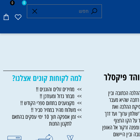
0
0
הד פיקסלר
למה לקוחות קונים אצלנו?
>> מחירים זולים והוגנים !!
כה הכתובה ובין
>> מבחר גדול ומעודכן !!
חבה שהיא מעבר
>> מקצוענים בתחום ספרי הקודש !!
ת ההלכה ואת
>> משלוח מהיר במחיר סביר !!
ן ערוך' ועד דרך
>> זמן אספקה תוך 10 ימי עסקים בהתאם
ל הקו הרצוף
לתקנון החנות
ה זרקור אל האופן
ובין היישום