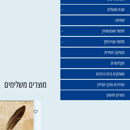
ישים
עדים
וטנשטיין
טיינזלץ
חסידית
ים
ברוח היהדות
מוצרים משלימים
ותיקי תפילין
דשים