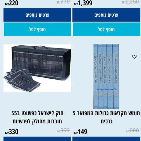
220
270
1,399
2,250
₪
₪
₪
₪
פרטים נוספים
פרטים נוספים
הוסף לסל
הוסף לסל
חומש מקראות גדולות המפואר 5
חוק לישראל כפשוטו ב55
כרכים
חוברות מחולק לפרשיות
330
399
149
200
₪
₪
₪
₪