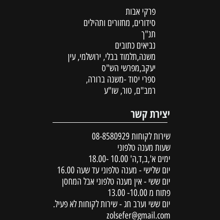
פרקי אבות
סידורים, מחזורים ותהילים
תנ"ך
נביאים כתובים
משנה,תלמוד בבלי, ירושלמי, עין
יעקב,מפרשי הש"ס
ספרי יסוד -משנה ברורה,
רמב"ם, טור, שו"ע
יצירת קשר
שירות לקוחות
08-8580929
שעות מענה טלפוני
ימים א',ב,ד,ה' 10.00 -18.00
יום שלישי - מענה טלפוני עד שעה 16.00
יום ששי - אין מענה טלפוני אבל המחסן
פתוח מ 10.00- 13.00
יום ששי וערב חג - שירות לקוחות לא פעיל.
zolsefer@gmail.com