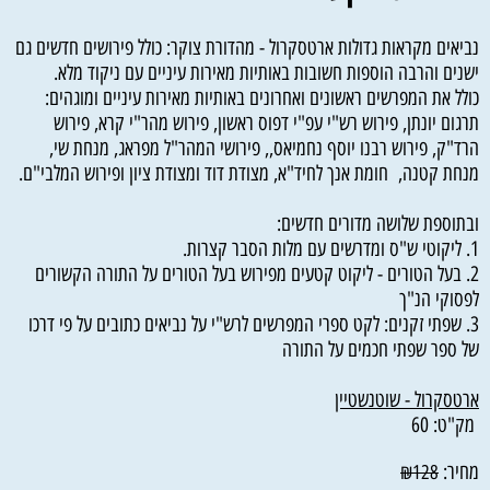
נביאים מקראות גדולות ארטסקרול - מהדורת צוקר: כולל פירושים חדשים גם
ישנים והרבה הוספות חשובות באותיות מאירות עיניים עם ניקוד מלא.
כולל את המפרשים ראשונים ואחרונים באותיות מאירות עיניים ומוגהים:
תרגום יונתן, פירוש רש"י עפ"י דפוס ראשון, פירוש מהר"י קרא, פירוש
הרד"ק, פירוש רבנו יוסף נחמיאס,, פירושי המהר"ל מפראג, מנחת שי,
מנחת קטנה, חומת אנך לחיד"א, מצודת דוד ומצודת ציון ופירוש המלבי"ם.
ובתוספת שלושה מדורים חדשים:
1. ליקוטי ש"ס ומדרשים עם מלות הסבר קצרות.
2. בעל הטורים - ליקוט קטעים מפירוש בעל הטורים על התורה הקשורים
לפסוקי הנ"ך
3. שפתי זקנים: לקט ספרי המפרשים לרש"י על נביאים כתובים על פי דרכו
של ספר שפתי חכמים על התורה
ארטסקרול - שוטנשטיין
מק"ט:
60
מחיר:
₪
128