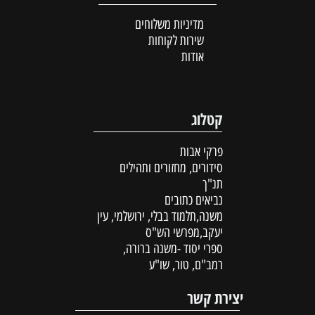
מדיניות משלוחים
שירות לקוחות
אודות
קטלוג
פרקי אבות
סידורים, מחזורים ותהילים
תנ"ך
נביאים כתובים
משנה,תלמוד בבלי, ירושלמי, עין
יעקב,מפרשי הש"ס
ספרי יסוד -משנה ברורה,
רמב"ם, טור, שו"ע
יצירת קשר