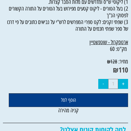
1) ליקוטי ש"ס ומדרשים עם מלות הסבר קצרות.
2) בעל הטורים - ליקוט קטעים מפירוש בעל הטורים על התורה הקשורים
לפסוקי הנ"ך
3) שפתי זקנים: לקט ספרי המפרשים לרש"י על נביאים כתובים על פי דרכו
של ספר שפתי חכמים על התורה
ארטסקרול - שוטנשטיין
מק"ט:
60
מחיר:
₪
128
₪
110
הוסף לסל
קניה מהירה
למה לקוחות קונים אצלנו?