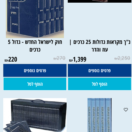
נ"ך מקראות גדולות 25 כרכים |
חוק לישראל החדש - גדול 5
עוז והדר
כרכים
220
270
1,399
2,250
₪
₪
₪
₪
פרטים נוספים
פרטים נוספים
הוסף לסל
הוסף לסל