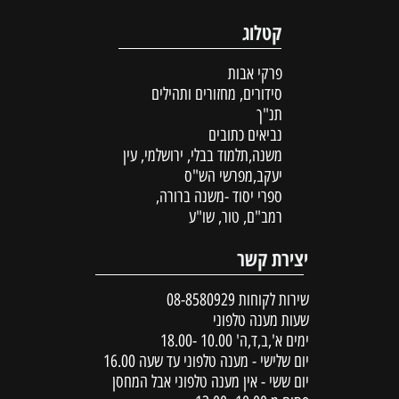
קטלוג
פרקי אבות
סידורים, מחזורים ותהילים
תנ"ך
נביאים כתובים
משנה,תלמוד בבלי, ירושלמי, עין
יעקב,מפרשי הש"ס
ספרי יסוד -משנה ברורה,
רמב"ם, טור, שו"ע
יצירת קשר
שירות לקוחות
08-8580929
שעות מענה טלפוני
ימים א',ב,ד,ה' 10.00 -18.00
יום שלישי - מענה טלפוני עד שעה 16.00
יום ששי - אין מענה טלפוני אבל המחסן