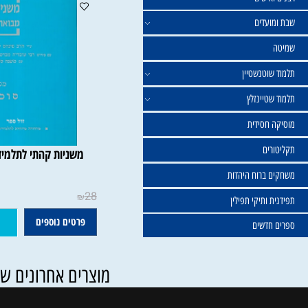
ישים
עדים
וטנשטיין
טיינזלץ
חסידית
ים
משניות קהתי לתלמידים - ס
ברוח היהדות
28
₪
ותיקי תפילין
פרטים נוספים
הוסף ל
דשים