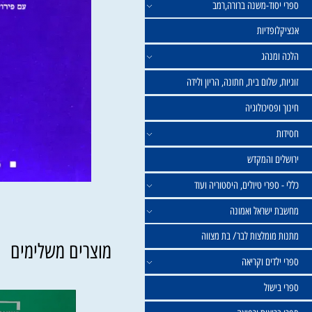
וד-משנה ברורה,רמב
פדיות
נהג
שלום בית, חתונה, הריון ולידה
סיכולוגיה
 והמקדש
פרי טיולים, היסטוריה ועוד
שראל ואמונה
ומלצות לבר/ בת מצווה
מוצרים משלימים
ים וקריאה