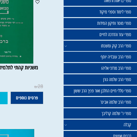
שול
יאות ורפואה
וד וספרי מיקוד
ר ותיקון המידות
ר והדרכה לחיים
ב קוק ומשנתו
ב עובדיה יוסף
משניות קהתי לתלמידים - ב
 מרדכי אליהו
ב שלמה גורן
28
₪
י חיים החלבן ואור פניך הרב ששון
פרטים נוספים
הוסף ל
ב שלמה אבינר
 שלמה קרליבך