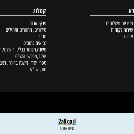
קטלוג
ת משלוחים
פרקי אבות
לקוחות
סידורים, מחזורים ותהילים
תנ"ך
נביאים כתובים
משנה,תלמוד בבלי, ירושלמי, עין
יעקב,מפרשי הש"ס
ספרי יסוד -משנה ברורה, רמב"ם,
טור, שו"ע