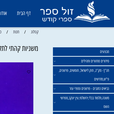
דף הבית
אודות
/
/
קטלוג
חנות
ספרי לימ
משניות קהתי לתלמידי
מחזורים ותהילים
ק"ג, חוק לישראל, חומשים, פרשנים,
רשים
תובים - פרשנים וספרי עזר
מוד בבלי,ירושלמי,עין יעקב,מפרשי