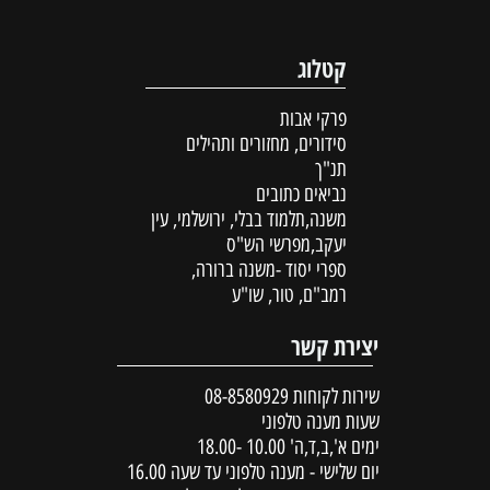
קטלוג
פרקי אבות
סידורים, מחזורים ותהילים
תנ"ך
נביאים כתובים
משנה,תלמוד בבלי, ירושלמי, עין
יעקב,מפרשי הש"ס
ספרי יסוד -משנה ברורה,
רמב"ם, טור, שו"ע
יצירת קשר
שירות לקוחות
08-8580929
שעות מענה טלפוני
ימים א',ב,ד,ה' 10.00 -18.00
יום שלישי - מענה טלפוני עד שעה 16.00