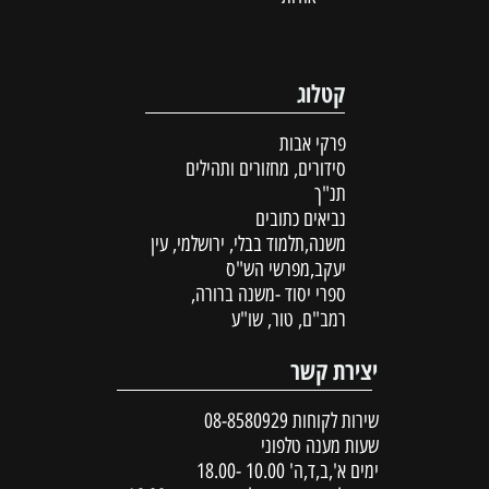
קטלוג
פרקי אבות
סידורים, מחזורים ותהילים
תנ"ך
נביאים כתובים
משנה,תלמוד בבלי, ירושלמי, עין
יעקב,מפרשי הש"ס
ספרי יסוד -משנה ברורה,
רמב"ם, טור, שו"ע
יצירת קשר
שירות לקוחות
08-8580929
שעות מענה טלפוני
ימים א',ב,ד,ה' 10.00 -18.00