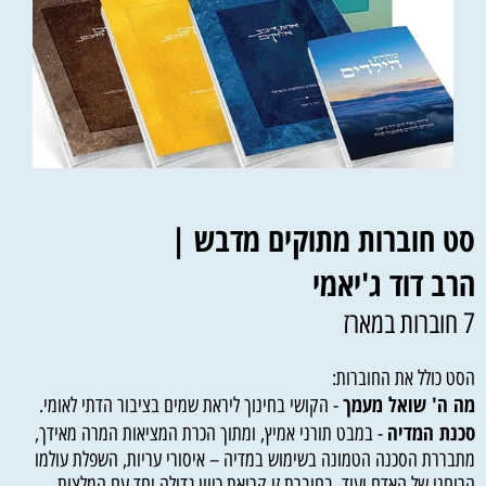
סט חוברות מתוקים מדבש |
הרב דוד ג'יאמי
7 חוברות במארז
הסט כולל את החוברות:
מה ה' שואל מעמך
- הקושי בחינוך ליראת שמים בציבור הדתי לאומי.
סכנת המדיה
- במבט תורני אמיץ, ומתוך הכרת המציאות המרה מאידך,
מתבררת הסכנה הטמונה בשימוש במדיה – איסורי עריות, השפלת עולמו
הרוחני של האדם ועוד. בחוברת זו קריאת כיוון גדולה יחד עם המלצות