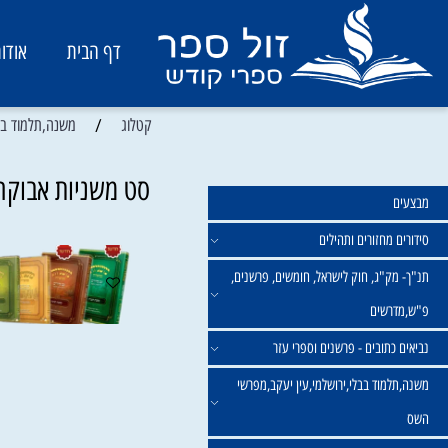
דף הבית
אודות
/
קטלוג
משנה,תלמוד בבלי,ירו
סט משניות אבוקה מצויירות 12 כרכים ב
מחזורים ותהילים
ק"ג, חוק לישראל, חומשים, פרשנים,
רשים
תובים - פרשנים וספרי עזר
מוד בבלי,ירושלמי,עין יעקב,מפרשי