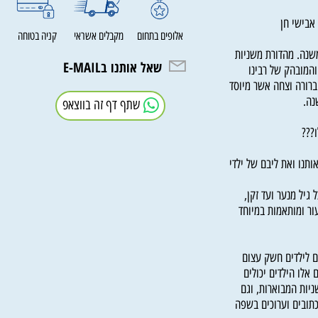
גילה, תענית,
בישי חן
אלופים בתחום
מקבלים אשראי
קניה בטוחה
ה. מהדורת משניות
שאל אותנו בE-MAIL
ובהק של רבינו
רה וצחה אשר מיוסד
שתף דף זה בווצאפ
ו ואת ליבם של ילדי
 מנער ועד זקן,
 ומותאמות במיוחד
ילדים חשק עצום
 הילדים יכולים
 המבוארות, וגם