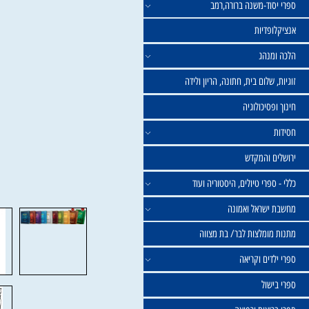
וד-משנה ברורה,רמב
פדיות
נהג
שלום בית, חתונה, הריון ולידה
סיכולוגיה
 והמקדש
פרי טיולים, היסטוריה ועוד
שראל ואמונה
ומלצות לבר/ בת מצווה
ים וקריאה