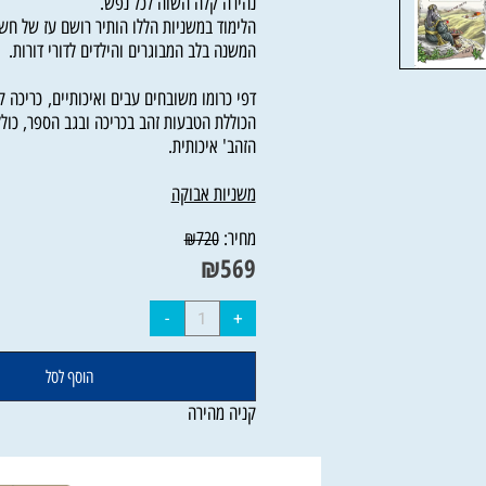
במושגים הרבים המפוזרים לאורך המשניות הכתו
נהירה קלה השוה לכל נפש.
הלימוד במשניות הללו הותיר רושם עז של חשקת 
המשנה בלב המבוגרים והילדים לדורי דורות.
דפי כרומו משובחים עבים ואיכותיים, כריכה קש
הכוללת הטבעות זהב בכריכה ובגב הספר, כולל סי
הזהב' איכותית.
משניות אבוקה
מחיר:
₪
720
₪
569
הוסף לסל
קניה מהירה