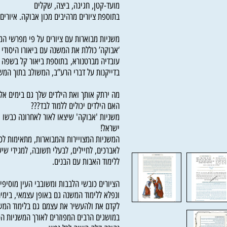
שבת, ברכות, פסחים, יומא, סוכה, ראש-השנה, מ
מועד-קטן, חגיגה, ביצה, שקלים
בתוספת ציורים מרהיבים מכון אבוקה. איורים א
משניות מבוארות עם ציורים על פי מפרשי המשנ
‘אבוקה’ כוללת את המשנה עם ביאורו היסודי והמ
עובדיה מברטנורא, בתוספת ביאור קל בשפה ברו
בדייקנות על דברי הרע”ב, המשולב בתוך המשנה.
מה ירתק אותך ואת הילדים שלך גם בימים אלו???
האם הילדים יכולים ללמוד לבד???
משניות 'אבוקה' שיצאו לאור לאחרונה כבשו אותנ
ישראל!
המשניות המצויירות והמבוארות, מתאימות לכל גיל
לאברכים, לחיילים, לבעלי תשובה, למגידי שיעור
ללימוד האבות עם הבנים.
הציורים כובשי הלבבות ומשובבי העין מוסיפים ל
ונפלא ללימוד המשנה גם באופן עצמאי, בימים אלו
לקדם את ולהעשיר את עצמם גם בלימוד המשניות