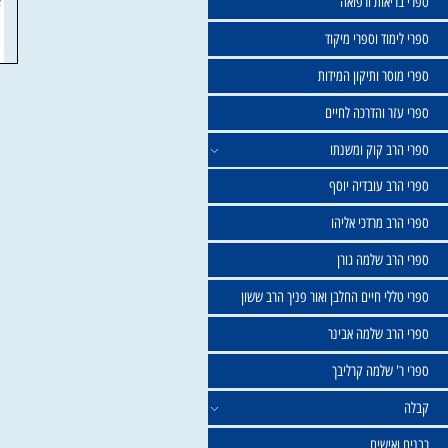
שול
יאות ורפואה
וד וספרי מיקוד
ר ותיקון המידות
ר והדרכה לחיים
ב קוק ומשנתו
ב עובדיה יוסף
 מרדכי אליהו
ב שלמה גורן
י חיים החלבן ואור פניך הרב ששון
ב שלמה אבינר
 שלמה קרליבך