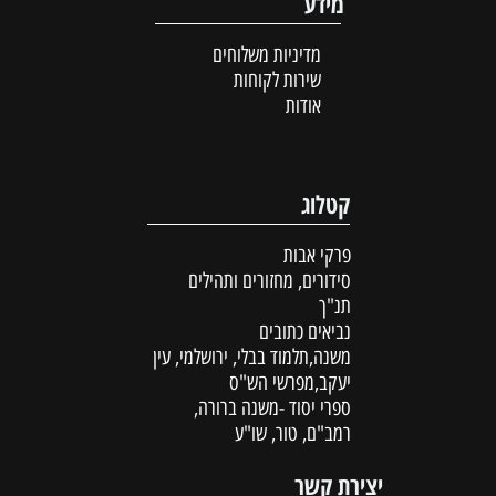
מידע
מדיניות משלוחים
שירות לקוחות
אודות
קטלוג
פרקי אבות
סידורים, מחזורים ותהילים
תנ"ך
נביאים כתובים
משנה,תלמוד בבלי, ירושלמי, עין
יעקב,מפרשי הש"ס
ספרי יסוד -משנה ברורה,
רמב"ם, טור, שו"ע
יצירת קשר