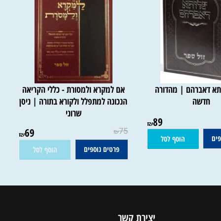
 דאברהם | מהדורה
אם למקרא ולמסורת - כללי הקריאה
חדשה
הנכונה למתפלל ולקורא בתורה | ניסן
שרוני
89
אין במלאי
₪
69
75
₪
₪
הוסף לסל
פרטים נוספים
הוסף לסל