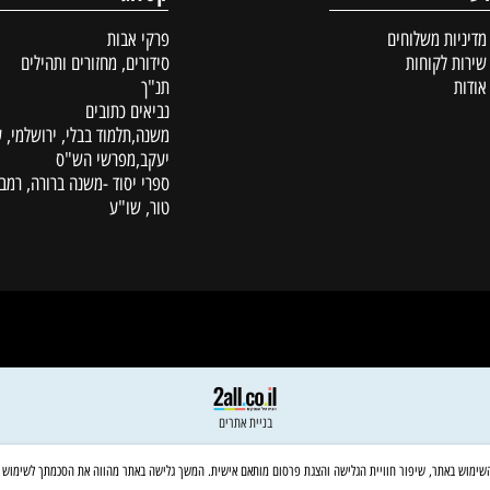
קטלוג
ת משלוחים
פרקי אבות
לקוחות
סידורים, מחזורים ותהילים
תנ"ך
נביאים כתובים
משנה,תלמוד בבלי, ירושלמי, עין
יעקב,מפרשי הש"ס
ספרי יסוד -משנה ברורה, רמב"ם,
טור, שו"ע