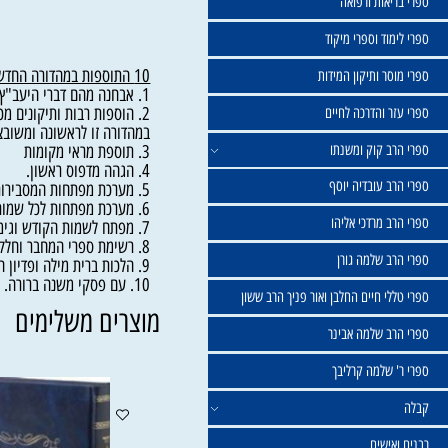
שול
יאות ורפואה
וד וספרי מיקוד
10 התוספות במהדורה החדשה:
ר ותיקון המידות
1. אבחנה מהם דברי היעב"ץ באותיות ניכרות, ומה הם ההוספות שנדפסו במהדורת 'בית יעקב' באותיות ניכרות כאלו.
ר והדרכה לחיים
2. הוספות רבות ותיקונים מכתב יד המחבר זצ"ל , הכוללים ספר שלם שערך רבינו המחבר בעצמו, היו"ל
במהדורה זו לראשונה ומשובצים כל 
ב קוק ומשנתו
3. תוספת מראי מקומות
4. הגהה מדפוס ראשון.
ב עובדיה יוסף
5. מערכת מפתחות המסבירות את צורת מבנה הסידור.
6. מערכת מפתחות לכל שמות חלקי הסידור בסדר אלפא ביתא.
 מרדכי אליהו
7. מפתח לשמות הקודש וגימטריותיהם.
8. רשימת ספרי המחבר וחלקיהם.
ב שלמה גורן
9. הלכות ברית מילה ופדיון הבן ועוד, מהחלק השלישי של הסידור 'מגדל עוז'.
10. עם פסקי משנה ברורה.
י חיים החלבן ואור פניך הרב ששון
מוצרים משלימים
ב שלמה אבינר
 שלמה קרליבך