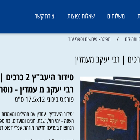
משלוחים
שאלות נפוצות
יצירת קשר
/
ים
תפילה- פירושים וספרי עזר
סידור היעב"ץ 2 כרכים |
רבי יעקב מ עמדין - נוסח 
פורמט בינוני 17.5x12 ס"מ
'סידור היעב"ץ' עמדין עם תהילים ומעמדות הכול
השנה - ימי חול, שבת, חגים ומועדים, בתוספת ה
הנחוצות בעריכה חדשה מוגהת עפ"י דפוס ראשון 