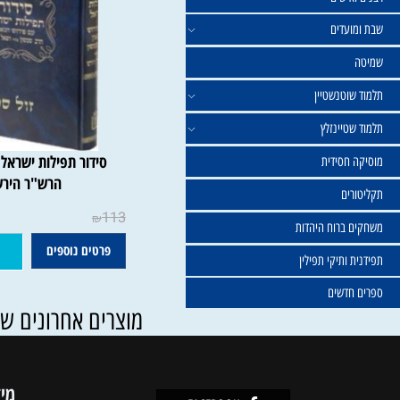
ישים
עדים
וטנשטיין
טיינזלץ
סידור תפילות ישראל עם פי
חסידית
הרש"ר הירש
ים
113
₪
ברוח היהדות
פרטים נוספים
הוסף ל
ותיקי תפילין
דשים
מוצרים אחרונים שנצפו