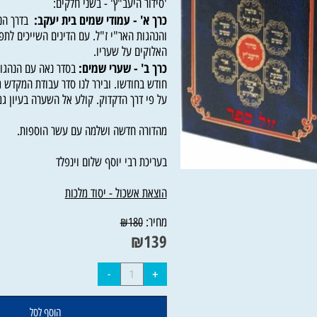
'סידור היעב"ץ' - בשני חלקים:
כרך א' - עמודי שמים בית יעקב:
בדרך הנגלה 
והנהגות האר"י ז"ל. עם הדינים השייכים לתפילה
האלוקים על שעריו.
כרך ב' - שערי שמים:
בסדר נאה עם הנהגות יש
חודש בחודשו. ובירר לנו סדר עבודת המקדש מח
על פי דרך הדקדוק. קולע אל השערה בעיון גמורה
מהדורה חדשה ושלמה עם עשר הוספות.
בעריכת רבי יוסף שלום וינפלד
הוצאת אשכול - יסוד מלכות
מחיר:
₪
180
₪
139