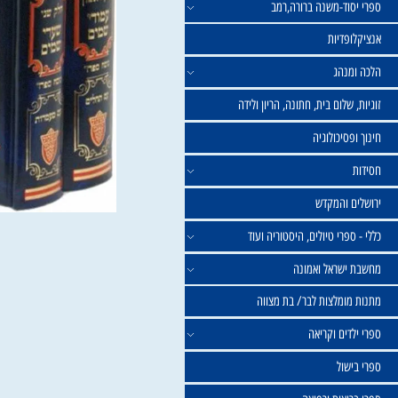
וד-משנה ברורה,רמב
פדיות
נהג
שלום בית, חתונה, הריון ולידה
סיכולוגיה
 והמקדש
פרי טיולים, היסטוריה ועוד
שראל ואמונה
ומלצות לבר/ בת מצווה
ים וקריאה