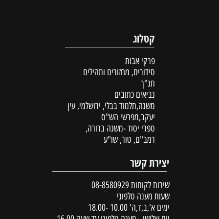
קטלוג
פרקי אבות
סידורים, מחזורים ותהילים
תנ"ך
נביאים כתובים
משנה,תלמוד בבלי, ירושלמי, עין
יעקב,מפרשי הש"ס
ספרי יסוד -משנה ברורה,
רמב"ם, טור, שו"ע
יצירת קשר
שירות לקוחות
08-8580929
שעות מענה טלפוני
ימים א',ב,ד,ה' 10.00 -18.00
יום שלישי - מענה טלפוני עד שעה 16.00