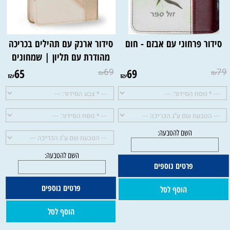
סידור פרחוני עם אבזם - חום
סידור ארנק עם תהילים בכריכה
מהודרת עם תליון | שמחונים
65
69
69
79
₪
₪
₪
₪
- בהתאם לתמונה:
השם להטבעה:
ת)
ורוד בהיר
תכלת
ירוק
פרטים נוספים
- חום
חום כהה
פרטים נוספים
הוסף לסל
יע בתמונה)
הוסף לסל
ופיע בתמונה)