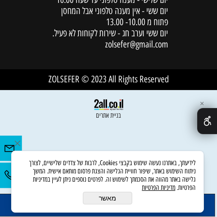
יום ששי - אין מענה טלפוני אבל המחסן
פתוח מ 10.00- 13.00
יום ששי וערב חג - שירות לקוחות לא פעיל.
zolsefer@gmail.com
ZOLSEFER © 2023 All Rights Reserved
✕
להטבעה:
השם להטבעה:
בניית אתרים
לידיעתך, באתרנו נעשה שימוש בקבצי Cookies, לרבות של צדדים שלישיים, לצורך
ניתוח השימוש באתר, שיפור חוויית הגלישה והצגת פרסום מותאם אישית. המשך
גלישה באתר מהווה את הסכמתך לשימוש זה. לפרטים נוספים ניתן לעיין במדיניות
הפרטיות.
מדיניות הפרטיות
מאשר
הוסף לסל