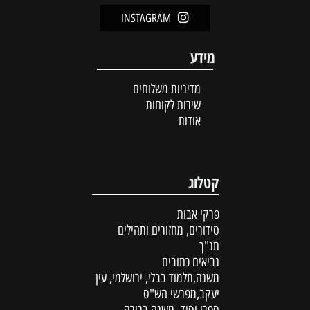
INSTAGRAM
מידע
מדיניות משלוחים
שירות לקוחות
אודות
קטלוג
פרקי אבות
סידורים, מחזורים ותהילים
תנ"ך
נביאים כתובים
משנה,תלמוד בבלי, ירושלמי, עין
יעקב,מפרשי הש"ס
ספרי יסוד -משנה ברורה,