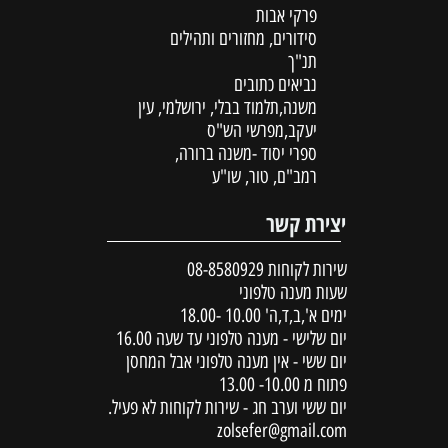
פרקי אבות
סידורים, מחזורים ותהילים
תנ"ך
נביאים כתובים
משנה,תלמוד בבלי, ירושלמי, עין
יעקב,מפרשי הש"ס
ספרי יסוד -משנה ברורה,
רמב"ם, טור, שו"ע
יצירת קשר
שירות לקוחות
08-8580929
שעות מענה טלפוני
ימים א',ב,ד,ה' 10.00 -18.00
יום שלישי - מענה טלפוני עד שעה 16.00
יום ששי - אין מענה טלפוני אבל המחסן
פתוח מ 10.00- 13.00
יום ששי וערב חג - שירות לקוחות לא פעיל.
zolsefer@gmail.com