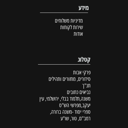
מידע
מדיניות משלוחים
שירות לקוחות
אודות
קטלוג
פרקי אבות
סידורים, מחזורים ותהילים
תנ"ך
נביאים כתובים
משנה,תלמוד בבלי, ירושלמי, עין
יעקב,מפרשי הש"ס
ספרי יסוד -משנה ברורה,
רמב"ם, טור, שו"ע