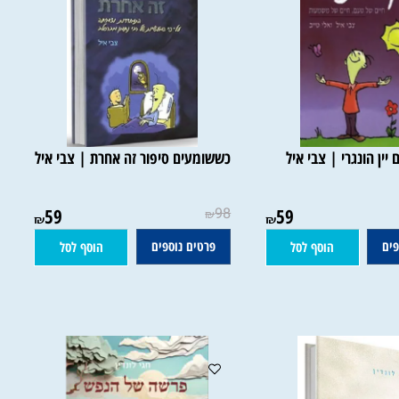
 הונגרי | צבי איל
כששומעים סיפור זה אחרת | צבי איל
59
98
59
₪
₪
₪
פרטים נוספים
הוסף לסל
הוסף לסל