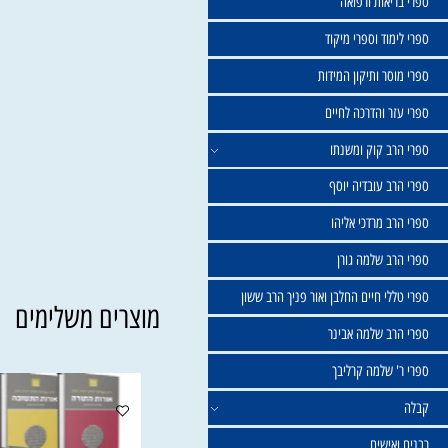
שול
יאות ורפואה
וד וספרי מיקוד
ר ותיקון המידות
ר והדרכה לחיים
ב קוק ומשנתו
ב עובדיה יוסף
 מרדכי אליהו
ב שלמה גורן
י חיים החלבן ואור פניך הרב ששון
מוצרים משלימים
ב שלמה אבינר
 שלמה קרליבך