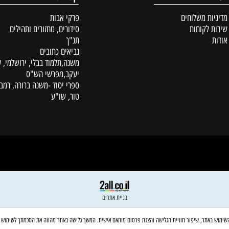
קטלוג
ת משלוחים
פרקי אבות
לקוחות
סידורים, מחזורים ותהילים
תנ"ך
נביאים כתובים
משנה,תלמוד בבלי, ירושלמי, עין
יעקב,מפרשי הש"ס
ספרי יסוד -משנה ברורה, רמב"ם,
טור, שו"ע