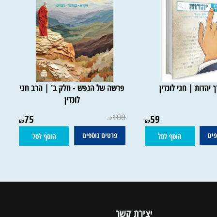
הדות | חגי לונדין
פרשה של הנפש - חלק ב' | הרב חגי
לונדין
75
108
59
₪
₪
₪
פרטים נוספים
הוסף לסל
הוסף לסל