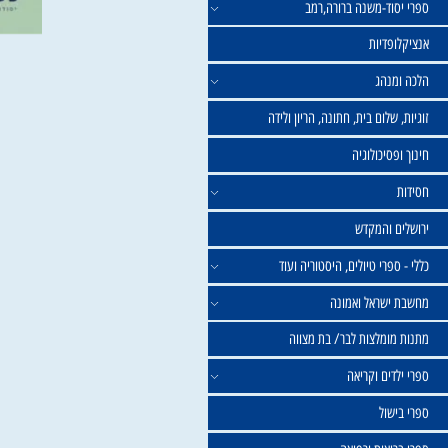
וד-משנה ברורה,רמב
פדיות
נהג
שלום בית, חתונה, הריון ולידה
סיכולוגיה
 והמקדש
פרי טיולים, היסטוריה ועוד
שראל ואמונה
ומלצות לבר/ בת מצווה
ים וקריאה