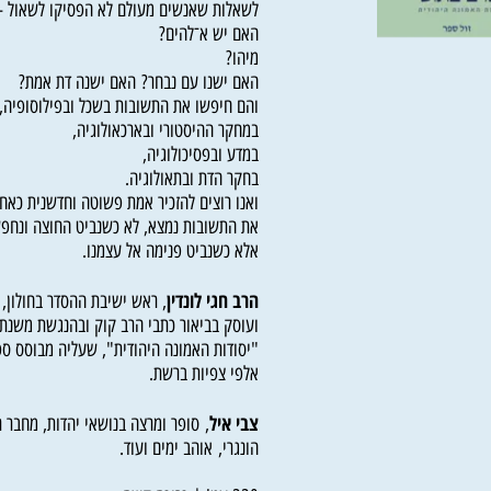
זהו ספר שמציע תשובות חדשות לשאלות ישנות,
לשאלות שאנשים מעולם לא הפסיקו לשאול -
האם יש א־להים?
מיהו?
האם ישנו עם נבחר? האם ישנה דת אמת?
והם חיפשו את התשובות בשכל ובפילוסופיה,
במחקר ההיסטורי ובארכאולוגיה,
במדע ובפסיכולוגיה,
בחקר הדת ובתאולוגיה.
ואנו רוצים להזכיר אמת פשוטה וחדשנית כאחד -
את התשובות נמצא, לא כשנביט החוצה ונחפש סימ
אלא כשנביט פנימה אל עצמנו.
הרב חגי לונדין
, ראש ישיבת ההסדר בחולון, מרצ
ועוסק בביאור כתבי הרב קוק ובהנגשת משנתו. ס
"יסודות האמונה היהודית", שעליה מבוסס ספר ז
אלפי צפיות ברשת.
צבי איל
, סופר ומרצה בנושאי יהדות, מחבר רבי 
הונגרי, אוהב ימים ועוד.