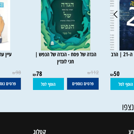
1 אתגרי אמונה במאה ה-21 | הרב
הגדה של פסח - הגדה של הנפש |
עיין ערך י
חגי לונדין
98
78
112
50
₪
₪
₪
₪
פרטים נוספים
פרטים נוספים
סל
הוסף לסל