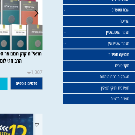
ישים
עדים
וטנשטיין
טיינזלץ
הראי"ה
חסידית
הרב חגי לונדין
ים
1,087
₪
ברוח היהדות
פרטים נוספים
הוסף ל
ותיקי תפילין
דשים