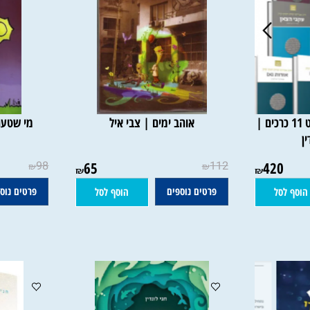
 קוק המבואר סט 11 כרכים |
אוהב ימים | צבי איל
מי שטעם יין
98
65
112
420
₪
₪
₪
₪
פרטים נוספים
פרטים נוספים
סל
הוסף לסל