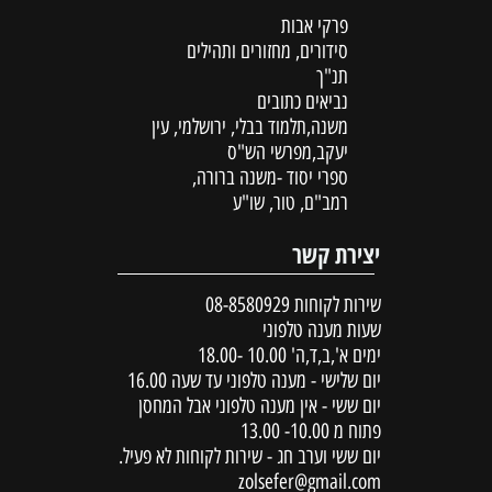
פרקי אבות
סידורים, מחזורים ותהילים
תנ"ך
נביאים כתובים
משנה,תלמוד בבלי, ירושלמי, עין
יעקב,מפרשי הש"ס
ספרי יסוד -משנה ברורה,
רמב"ם, טור, שו"ע
יצירת קשר
שירות לקוחות
08-8580929
שעות מענה טלפוני
ימים א',ב,ד,ה' 10.00 -18.00
יום שלישי - מענה טלפוני עד שעה 16.00
יום ששי - אין מענה טלפוני אבל המחסן
פתוח מ 10.00- 13.00
יום ששי וערב חג - שירות לקוחות לא פעיל.
zolsefer@gmail.com