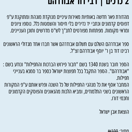
2 כרכים |
רבי דוד אבודרהם
מהדורת פאר חדשה באותיות מאירות עיניים מנוקדת מוגהת ומתוקנת ע"פ
דפוסים קדמונים וכתבי יד נדירים בלי חיסור והשמטות כלל. נוספו ציונים
ומראי מקומות. מפתחות מפורטים לתנ"ך לש"ס מדרשים ותוכן העניינים.
ספר אבודרהם השלם עם תשלום אבודרהם אשר חברו אחד מגדולי הראשונים
רבינו דוד בן ר' יוסף אבודרהם זצ"ל.
הספר חובר בשנת 1340 בשם "חבור פירוש הברכות והתפילות" ונודע בשם :
"אבודרהם". הספר התקבל בכל תפוצות ישראל כספר בר סמכא בענייני
תפילות.
המחבר אסף את כל מנהגי התפילות של כל השנה ופרש אותם ע"פ המקורות
הראשונים בשני התלמודים, ומביא הלכות מהגאונים והפוסקים הקדמונים
וחכמי דורו.
הוצאת אבן ישראל
מחיר:
₪
100