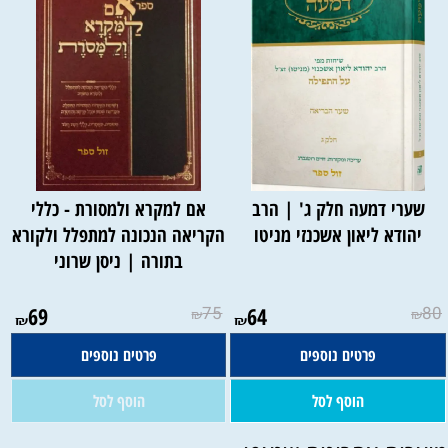
שערי דמעה חלק ג' | הרב
אם למקרא ולמסורת - כללי
יהודא ליאון אשכנזי מניטו
הקריאה הנכונה למתפלל ולקורא
בתורה | ניסן שרוני
אין במלאי
69
75
64
80
₪
₪
₪
₪
פרטים נוספים
פרטים נוספים
הוסף לסל
הוסף לסל