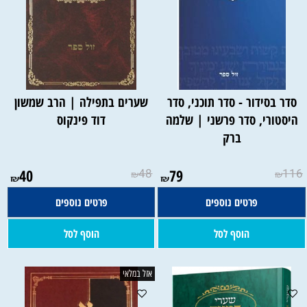
סדר בסידור - סדר תוכני, סדר
שערים בתפילה | הרב שמשון
היסטורי, סדר פרשני | שלמה
דוד פינקוס
ברק
40
48
79
116
₪
₪
₪
₪
פרטים נוספים
פרטים נוספים
הוסף לסל
הוסף לסל
אזל במלאי