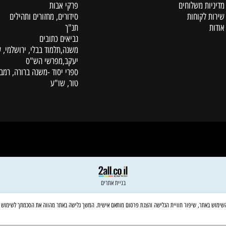
קטלוג
ת משלוחים
פרקי אבות
לקוחות
סידורים, מחזורים ותהילים
תנ"ך
נביאים כתובים
משנה,תלמוד בבלי, ירושלמי, עין
יעקב,מפרשי הש"ס
ספרי יסוד -משנה ברורה, רמב"ם,
טור, שו"ע