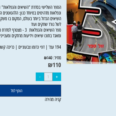
הופמן, (באישור הוועדה לכשרות הספרים) כריכה
הספר השלישי בסדרת "השיאים והנפלאות" והפ
ונפלאות מדהימים במיוחד כגון: הלהטוטנים הנוע
השיאים הגדול ביותר בעולם, המקום בו משקלו של
לשל גורד שחקים ועוד
ספר השיאים והנפלאות 3 - מצטרף 
ומאגד בתוכו שיאים וידיעות מרתקים ומעניינים לכ
194 עמ' | דפי כרומו צבעוניים | כריכה קשה
מחיר:
₪
140
₪
110
הוסף לסל
קניה מהירה