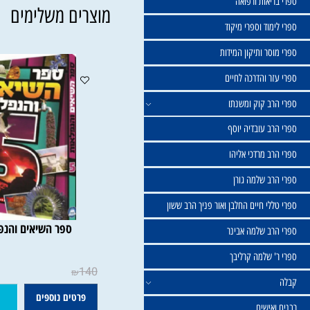
שול
יאות ורפואה
מוצרים משלימים
וד וספרי מיקוד
ר ותיקון המידות
ר והדרכה לחיים
ב קוק ומשנתו
ב עובדיה יוסף
 מרדכי אליהו
ב שלמה גורן
י חיים החלבן ואור פניך הרב ששון
ספר השיאים והנפלאות 5
ב שלמה אבינר
 שלמה קרליבך
140
₪