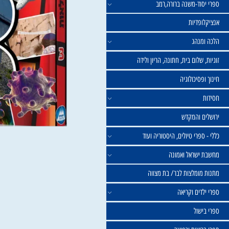
וד-משנה ברורה,רמב
פדיות
נהג
שלום בית, חתונה, הריון ולידה
סיכולוגיה
 והמקדש
פרי טיולים, היסטוריה ועוד
שראל ואמונה
ומלצות לבר/ בת מצווה
ים וקריאה