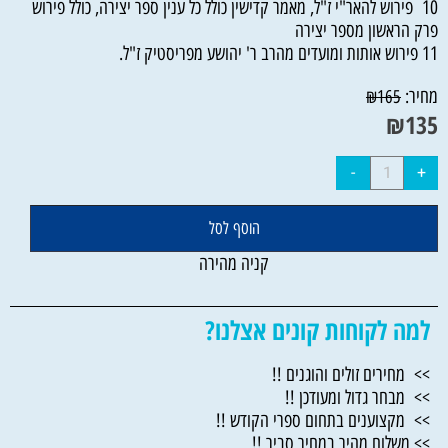
10 פירוש להאר"י ז"ל, מאמר קדישין כולל כל ענין ספר יצירה, כולל פירוש
פרק הראשון מספר יצירה
11 פירוש אותות ומועדים מהרב ר' יהושע מפריסטיק ז"ל.
מחיר:
₪
165
₪
135
הוסף לסל
קניה מהירה
למה לקוחות קונים אצלנו?
>> מחירים זולים והוגנים !!
>> מבחר גדול ומעודכן !!
>> מקצוענים בתחום ספרי הקודש !!
>> משלוח מהיר במחיר סביר !!