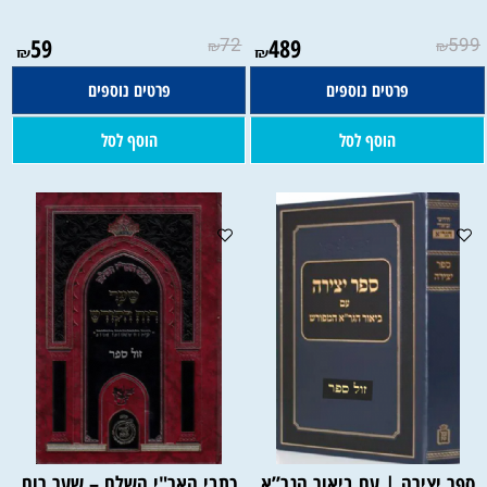
59
72
489
599
₪
₪
₪
₪
פרטים נוספים
פרטים נוספים
הוסף לסל
הוסף לסל
ספר יצירה | עם ביאור הגר”א
כתבי האר"י השלם – שער רוח