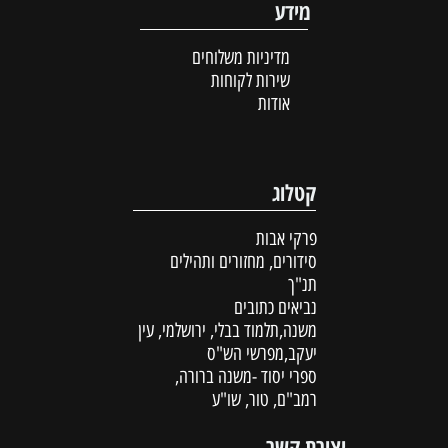
מידע
מדיניות משלוחים
שירות לקוחות
אודות
קטלוג
פרקי אבות
סידורים, מחזורים ותהילים
תנ"ך
נביאים כתובים
משנה,תלמוד בבלי, ירושלמי, עין
יעקב,מפרשי הש"ס
ספרי יסוד -משנה ברורה,
רמב"ם, טור, שו"ע
יצירת קשר