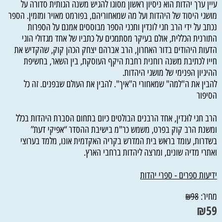
עיין ערך יהדות הוא ניסיון ראשון מסוגו להגיש משנה הגותית סדורה על
מושגי היסוד של היהדות ועל מה שמאחוריהם, בפורמט מאויר ומזמין. הספר
נכתב על ידי הרב חגי לונדין ותכני הספר מבוססים אמנם על הספרות
התורנית הכללית, אולם בעיקר מסתמכים על כתביו של אחד מגדולי הוגי
הדעות היהודים בדור האחרון, הרב אברהם יצחק הכהן קוק, שהקדיש את
חייו לכתיבת משנה רוחנית רחבת היקף העוסקת, בין השאר, בחשיפת
ההיגיון הפנימי של מושגי היהדות.
להבין את ה"למה" שמאחורי ה"איך". להבין את העולם שבפנים. זה כל
הסיפור
הרב חגי לוּנדין, אחד הרבנים הבולטים כיום בתחום הסברת היהדות בכלל
ומשנת הרב קוק בפרט, משמש כר"מ בישיבת ההסדר “אפיקי דעת”
בשדרות, עומד בראש בית המדרש בקריה האקדמית אונו, מלמד בערוצי
ואתרי מדיה שונים, ומרצה ליהדות ברחבי הארץ.
ידיעות ספרים - ספרי יהדות
מחיר:
₪
98
₪
59