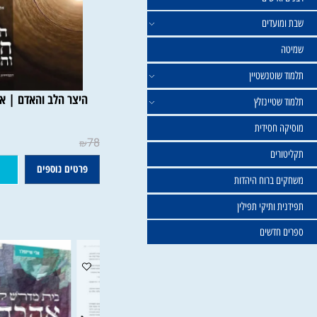
ישים
עדים
וטנשטיין
היצר הלב והאדם | אלי שיי
טיינזלץ
חסידית
78
₪
ים
פרטים נוספים
הוסף ל
ברוח היהדות
ותיקי תפילין
דשים