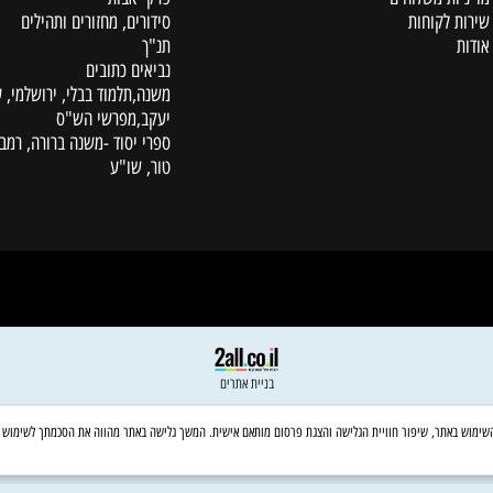
קטלוג
ת משלוחים
פרקי אבות
לקוחות
סידורים, מחזורים ותהילים
תנ"ך
נביאים כתובים
משנה,תלמוד בבלי, ירושלמי, עין
יעקב,מפרשי הש"ס
ספרי יסוד -משנה ברורה, רמב"ם,
טור, שו"ע