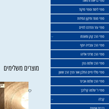
שול
יאות ורפואה
וד וספרי מיקוד
ר ותיקון המידות
ר והדרכה לחיים
ב קוק ומשנתו
ב עובדיה יוסף
 מרדכי אליהו
ב שלמה גורן
מוצרים משלימים
י חיים החלבן ואור פניך הרב ששון
ב שלמה אבינר
 שלמה קרליבך