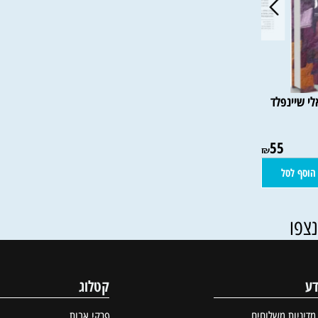
נפלד
55
₪
סל