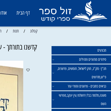
דף הבית
אודות
/
/
קטלוג
חנות
חינוך ופס
קדשנו בתורתך - שמיר
מחזורים ותהילים
ק"ג, חוק לישראל, חומשים, פרשנים,
רשים
תובים - פרשנים וספרי עזר
מוד בבלי,ירושלמי,עין יעקב,מפרשי