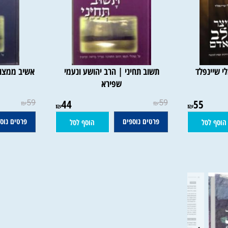
נפלד
תשוב תחיני | הרב יהושע ונעמי
אשיב ממצולות
שפירא
59
44
59
55
₪
₪
₪
₪
פרטים נוספים
פרטים נוספים
סל
הוסף לסל