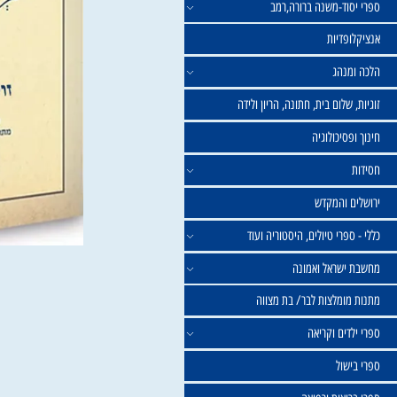
וד-משנה ברורה,רמב
פדיות
נהג
שלום בית, חתונה, הריון ולידה
סיכולוגיה
 והמקדש
פרי טיולים, היסטוריה ועוד
שראל ואמונה
ומלצות לבר/ בת מצווה
ים וקריאה