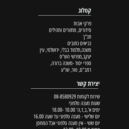
קטלוג
פרקי אבות
סידורים, מחזורים ותהילים
תנ"ך
נביאים כתובים
משנה,תלמוד בבלי, ירושלמי, עין
יעקב,מפרשי הש"ס
ספרי יסוד -משנה ברורה,
רמב"ם, טור, שו"ע
יצירת קשר
שירות לקוחות
08-8580929
שעות מענה טלפוני
ימים א',ב,ד,ה' 10.00 -18.00
יום שלישי - מענה טלפוני עד שעה 16.00
יום ששי - אין מענה טלפוני אבל המחסן