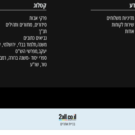
קטלוג
ת משלוחים
פרקי אבות
לקוחות
סידורים, מחזורים ותהילים
תנ"ך
נביאים כתובים
משנה,תלמוד בבלי, ירושלמי, עין
יעקב,מפרשי הש"ס
ספרי יסוד -משנה ברורה, רמב"ם,
טור, שו"ע