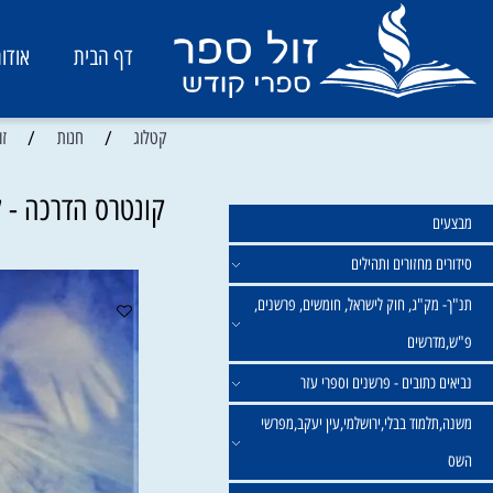
דף הבית
אודות
/
/
קטלוג
חנות
זוגיות, ש
קונטרס הדרכה - למדר
מחזורים ותהילים
ק"ג, חוק לישראל, חומשים, פרשנים,
רשים
תובים - פרשנים וספרי עזר
מוד בבלי,ירושלמי,עין יעקב,מפרשי