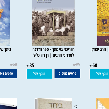
 יצחק
הדריכני באמתך - ספר הדרכה
ביתך שלום
למדריכי חתנים | רן דוד כלילי
58
85
99
60
₪
₪
₪
₪
פרטים נוספים
פרטים נוספים
סל
הוסף לסל