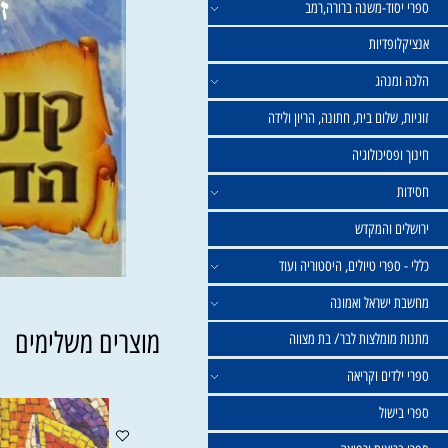
וד-משנה ברורה,רמב
פדיות
נהג
שלום בית, חתונה, הריון ולידה
סיכולוגיה
 והמקדש
פרי טיולים, היסטוריה ועוד
שראל ואמונה
מוצרים משלימים
ומלצות לבר/ בת מצווה
ים וקריאה