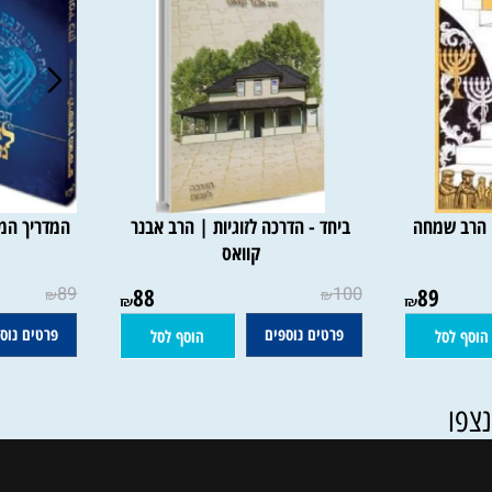
הרב שמחה
ביחד - הדרכה לזוגיות | הרב אבנר
המדריך המלא 
קוואס
הרב
89
88
100
89
₪
₪
₪
₪
פרטים נוספים
פרטים נוספים
סל
הוסף לסל