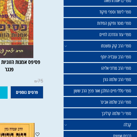
שול
יאות ורפואה
וד וספרי מיקוד
ר ותיקון המידות
ר והדרכה לחיים
ב קוק ומשנתו
ב עובדיה יוסף
פסיפס אמנות הזוגיות | הרב
 מרדכי אליהו
פנגר
ב שלמה גורן
75
₪
י חיים החלבן ואור פניך הרב ששון
פרטים נוספים
הוסף ל
ב שלמה אבינר
 שלמה קרליבך