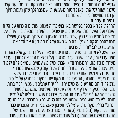
ארכיאולוגיה ותחומים נוספים. הספר כתוב בצורה מרתקת ורהוטה (עם קצת
סלנג) ושזור לכל ארכו באנקדוטות משעשעות, שמעבר לכך שהן מעלות חיוך
הן גם ממחישות נקודות שונות בדיון.
זהירות
ערבים
התחלתי לקרוא בספר בפרשת בא. במאמר זה אנחנו עורכים היכרות עם הלוח
העברי ועם העקרונות האסטרונומיים שביסודו. המחבר מספר, בין היתר, על
תקופת לימודיו בבני ברק (שגם עבדכם הנאמן היה שותף חלקי לה, ואפילו
תרם להרס חלקה השני), ובה הוא רואה על לוח המודעות את הקריאה
המזעזעת כל לב: "זהירות ערבים!".
אל חשש, לא מדובר בהסתערות טרוריסטים צפויה על בני ברק, אלא באזהרה
מפני ערבי זמר, ערבי שירה, ערבי סרטים (על נפלאות הבריאה כמובן), ערבי
משחקים וכדומה. "המעוררים" (=אברכי כולל משועממים שנמאס להם ללמוד
ומינו עצמם אחראים על רמתו הרוחנית של היקום), שנמצאים במרדף
מתמיד ובלתי נלאה אחרי סוגי הערבים שונים (כמו אחרי כל דבר שעשוי
להיות מעניין ומהנה), החליטו להיות מקוריים. במקום להתריע על כל סוג
ערב לחוד, הם מתריעים על כולם יחד: "זהירות ערבים!". עכשיו הכול ברור.
למען הסר ספק, זוהי רק אנקדוטה של כמה משפטים שמשמשת פתיח
להצגת המושג "ניטל" (ערב חג המולד, שבו גם אנשים רגילים לא לומדים
תורה, ולא רק המעוררים שמחמירים בזה כל השנה). מתברר שערב הניטל
"נחוג" בחלק מקהילות ישראל לפי חשבון שאצל בני דודינו הנוצרים כבר
מזמן פג תוקפו (ב־6 בינואר). אחרי הסבר כיצד נעים לוחות השנה של
הנוצרים ושלנו עם הזמן (בגלל אורתודוקסיות – יהודית או נוצרית), עובר