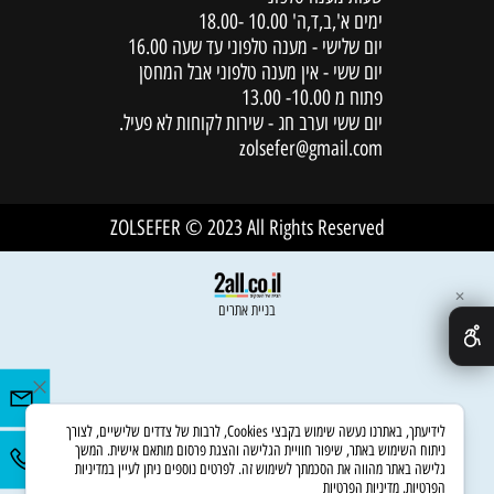
ימים א',ב,ד,ה' 10.00 -18.00
יום שלישי - מענה טלפוני עד שעה 16.00
יום ששי - אין מענה טלפוני אבל המחסן
פתוח מ 10.00- 13.00
יום ששי וערב חג - שירות לקוחות לא פעיל.
zolsefer@gmail.com
ZOLSEFER © 2023 All Rights Reserved
✕
בניית אתרים
לידיעתך, באתרנו נעשה שימוש בקבצי Cookies, לרבות של צדדים שלישיים, לצורך
ניתוח השימוש באתר, שיפור חוויית הגלישה והצגת פרסום מותאם אישית. המשך
גלישה באתר מהווה את הסכמתך לשימוש זה. לפרטים נוספים ניתן לעיין במדיניות
הפרטיות.
מדיניות הפרטיות