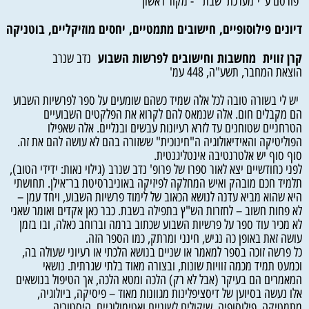
פורסם ע"י מערכת 'שבת - מקור ראשון'
דיונים
פילוסופיים
,
חישובים
מתמטיים
,
יחסים
מוזיקליים
,
בוטניקה
אר
קרן
זווית
מחשבות
וחישובים
לפרשות
השבוע
נדב שנרב
הוצאת המחבר, תשע"ה, 448 עמ'
יש לי בשורה טובה לכל אלה שמיד כשהם שומעים על ספר לפרשיות השבוע
הם מקבלים חום. אלה שנמאס להם לקרוא את הפלקטים השבועיים
הטרחניים שטוחנים עד לזרא רעיונות עבשים ובנליים. אלה שאפילו
הפוליטיקה והאידיאולוגיה ה"חינוכית" ששזורה בהם לא עושה להם את זה.
סוף סוף יש אלטרנטיבה אינטליגנטית.
לפני כחודשיים יצא לאור ספרו של פרופ' נדב שנרב (גילוי נאות: ידידי הטוב),
תלמיד חכם מובהק ואיש המחלקה לפיזיקה באוניברסיטת בר־אילן. תחושתי
היא שהוא מביא עדנה לנושא הכאוב של לימוד פרשיות השבוע, ויחד עמן –
לא פחות חשוב – לחזרות הש"ץ בתפילה בשבת. כבר כאן אקדים ואומר שאני
לא מכיר עוד ספר על פרשיות השבוע שכתוב ברמה וברוחב כאלה, ובו בזמן
עושה זאת באופן כה נגיש, חינני ומרתק, כמו הספר הזה.
כל פרשה זוכה בספר למאמר או שניים בנושא הלכתי או רעיוני שעולה בה,
וכמעט תמיד מכמה זוויות שונות, ובצורה מאוד בלתי שגרתית. נושאי
המאמרים הם בעיקר (אבל לא רק) הלכה ומטא הלכה, אך הטיפול בנושאים
אלו נעשה בסיוען של דיסציפלינות מגוונות מאוד – פיסיקה, ביולוגיה,
מתמטיקה, פילוסופיה, שיקולים לשוניים ואטימולוגיים, היסטוריה,