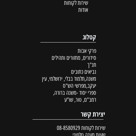
שירות לקוחות
אודות
קטלוג
פרקי אבות
סידורים, מחזורים ותהילים
תנ"ך
נביאים כתובים
משנה,תלמוד בבלי, ירושלמי, עין
יעקב,מפרשי הש"ס
ספרי יסוד -משנה ברורה,
רמב"ם, טור, שו"ע
יצירת קשר
שירות לקוחות
08-8580929
שעות מענה טלפוני