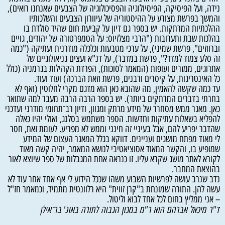
נידה, ועל הפיסיקה, הפיסיולוגיה והפסיכולוגיה של הצבעים שאנחנו רואים),
והמשך בפרשת מצורע על ההיסטוריה של עיוורון הצבעים והשלכותיו
ההלכתיות המרתקות. יש בספר גם דיון על קביעת חום שהיד סולדת בו
בהלכות שבת ותערובות ("הרבי מצלזיוס: על הטמפרטורה של יהודים, גויים
וברווזים", פרשת שמיני), על ערכי מטבעות וכלכלה מודרנית ועתיקה ("כמה
זה סלע צמוד למדד?", פרשת במדבר), על דנ"א ועצים גניאולוגיים של
אתרוגים, ממזרים ועופות (המאמר לסוכות), הפרדת הקהילות בגרמניה (כולל
כל האינטריגות, על קיסרים ורבנים, פרשת וזאת הברכה) ועוד ועוד.
עד כמה שקשה להאמין, מה שהובא כאן הוא מדגם מקרי לחלוטין (ואף לא
בחרתי בדברים המרתקים ביותר). יש בספר הרבה הרבה מעבר למה שתואר
כאן. מאגר ממש מסחרר של מידע מרתק ומגוון, ודיון רב־תחומי מודרני ועדכני
להפליא בשאלות עתיקות וחדשות. הספר משתמש בסלנג, ואולי יהיו כאלה
שהדבר יפריע להם, אבל בעיניי זה חינני וממש לא מפריע. לעומת זאת, חסר
לי מאוד מפתח מושגים ועניינים. דווקא בגלל המאגר העצום של המידע
שמופיע בו, והקשר המאוד אסוציאטיבי לנושא המאמר, יהיה קשה מאוד
לקורא לאתר מושג שקרא עליו. זו כנראה אחת המגבלות של ספר שיוצא לאור
בהוצאת המחבר.
נדב שנרב עושה לפרשיות השבוע משהו שככל הידוע לי אף אחד אחר עוד לא
עשה להן. התורה שמונחת ב"קרן זווית" היא רלוונטית מתמיד, וכמאמר חז"ל
– אני ממליץ בחום לכל אחד לבוא וליטול.
ד
"
ר
מיכאל
אברהם
הוא
ר
"
מ
במכון
הגבוה
לתורה
באונ
'
בר־אילן