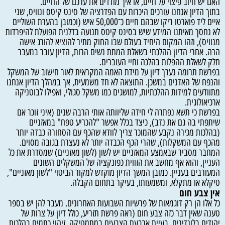
האם יש חיוב פיצוי על חיים, או איך מודדים את ערכם של החיים.
בתוך הדיון אנחנו עורכים היכרות עם הפדרציה של סינט קיטס ונוויס, שני
איים ליד פוארטו ריקו שבהם חיים כ־50,000 איש (וכמובן בהערת השוליים
לא נחסך מאיתנו המידע שיש בסינט קיטס תנועה בדלנית הפועלת להיפרדות
מנוויס), וזהו המקום היחיד בעולם שבו החוק מתיר להוציא להורג אישה
הרה. אחרי הדיון ההלכתי בשאלת המתת נשים הרות, הדיון עובר במעבר
חלק לשאלת ההפלות בהלכה וחיי העוברים.
בפרשת תרומה נערך דיון על מידת האמה המקראית לאור חישוב של המשקל
והנפח של האדנים במשכן. התוצאה לא חד משמעית, אך במהלך הדיון אנחנו
מתוודעים למידות ההלכתיות, למושגים כמו משקל סגולי, ואפילו לבוטניקה
ארכיאולוגית.
בפרשת כי תשא נפתרה לי חידה שליוותה אותי הרבה שנים (איני זוכר אם
שיתפתי בה גם את נדב), כיצד בכלל אפשר "להכריע טפח" במאזניים
(בהלכות מכירה נקבע שהמוכר צריך לוודא שהכף עם הסחורה כבדה יותר
מהכף עם המשקלות), שהרי הכף הכבדה יותר לא נעצרת בגובה מסוים.
המחבר מסביר שבאמצע המאזניים יש לשון (לשון מאזניים) שמסדרת את כל
העניין, והוא אף מחשב את הזווית כפונקציה של המשקלים השונים
המעורבים בעניין. כמובן המשך הדיון מוקדש למקור הביטוי "לשון מאזניים",
טיקלא או מתקלא, ומשמעותו, בעיקר בתחום הקבלה.
אין
צבע
חום
כל אלו הן רק דוגמאות של פרשיות השבועות האחרונים. מעבר להן יש בספר
טענה שאין דבר כזה צבע חום (ראה פרשת תזריע, כולל דיון על צרות של
יהודים בלונדינים, בעיית ארבעת הצבעים במתמטיקה, זיהוי כתמים בהלכות