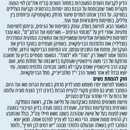
הדיון לקביעת השנים המעוברות במחזור השנים (גו"ח אדז"ט) לפי הצעה
מקורית מאוד שמבוססת על הבנת כמה יסודות בהרמוניה וקביעת הצלילים
במוזיקה. על הדרך אנחנו לומדים שיעור מרתק באקוסטיקה וביחסים בין
צלילים, בתפיסות פיתגוראיות ועוד ועוד.
המאמר הבא, לפרשת בשלח, עוסק בתפיסות של הניסים, וביחסן לתפיסות
מדעיות. אחרי דיון על "מכסחי הניסים – מאריסטו ועד הרמב"ם", הוא עובר
לתפיסות פילוסופיות אנליטיות שמאפיינות את החשיבה המדעית המודרנית
(מגליליי) ואת הלמדנות הבריסקאית. בשתיהן מעמידים במוקד הדיון את
העקביות, ופחות את התכנים עצמם. זהו המיתוס הבריסקאי הידוע, שלפיו
הלומד אמור לשאול רק "מה?" ולא "למה?". המאמר מסתיים בדיון על תשובה
מרתקת של רבי משה פיינשטיין שעוסקת בדיאגנוזה של מחלות נפש, ושם
קובע הרב פיינשטיין שאדם עקבי לא נחשב מבחינה הלכתית כשוטה. ומי
יוצא נגדו? לא אחר מאשר הרב י"ד סולובייצ'יק, סמל הבריסקאיות.
חוק
להמתת
נשים
המאמר לפרשת יתרו משמש מצע לדיון מרתק בסוגיות הגרות מאז ועד היום.
המחבר מציע גם פתרון מקורי לבעיית הגרות בדורנו דרך הצגת סוגיה עלומה
של גרות על ידי שחרור עבדים כנעניים.
פרשת משפטים נפתחת באנקדוטה על פליאה אלבק, ראשת המחלקה
האזרחית בפרקליטות המדינה, שעוררה בזמנו סערה בדיון הציבורי בטענה
שאין לפצות בעל של אישה שנהרגה בשוגג מאש חיילי צה"ל, בגלל שהתובע
רק הרוויח ממות אשתו. הרי הוא כבר לא צריך לפרנס אותה. מכאן יוצא
המחבר לדון בשאלה שבעולם הלמדני מכונה "יש דמים לבן חורין", כלומר