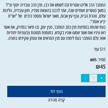
המחבר הרב אליהו שטרית זכה לשמש את רבו, מרן הרב עובדיה יוסף זצ"ל
במשך כעשרים ושתיים שנה, ועזר לרבנו בהוצאת ספריו, חזון עובדיה, הליכות
עולם, טהרת הבית, ענף עץ אבות, מאור ישראל ומספר כרכים של "שו"ת
יביע אומר".
בעת שהותו במחיצת מרן כתב המחבר, כעין יומן, ובו תיאר במדויק, את אשר
ראו עיניו ואת אשר שמעו אזניו בקודש. בתוספת תמונות צבעוניות יחודיות
אשר צלם המחבר בעת לימודו עם מרן המראים את עומק שקידתו בתורה.
511 עמ'
מחיר:
₪
85
₪
45
הוסף לסל
קניה מהירה