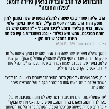
החברותא של הרב עובדיה בראיון פרידה דומע:
"נפלה החומה"
הרב אליהו שטרית, מי ששהה למעלה מעשרים שנה בסמוך למרן
פוסק הדור הרב עובדיה יוסף זצוק"ל, ולמד איתו במשך אלפי
שעות, בראיון בלעדי ודומע ל'כיכר השבת' • "הרגשנו שיש לנו
חומה מסביבנו, אמש היא נפלה" • וגם: כשהגר"ע ביקש סליחה
מיונה במהלך שילוח הקן •
ישי כהן | ד' בחשוון תשעד 19:59 08.10.13
במשך למעלה מעשרים שנה שהה הרב אליהו שטרית בסמוך לכיסאו של מרן
פוסק הדור הרב עובדיה יוסף זצוק"ל שהסתלק אתמול (ראשון) והלך לבית
עולמו. במשך שעות על גבי שעות למד הרב שטרית עם הגר"ע וזכה להיות
אחד מהאנשים הקרובים ביותר אליו.
היום, לאחר פטירתו של פוסק הדור, מספר הרב שטרית בראיון מיוחד ל'כיכר
השבת' על דמותו של האיש אותו זכה להכיר מקרוב, ועל ההרגשה לאחר
הסתלקותו.
"עד אתמול אנחנו היינו מוגנים, הרגשנו שיש לנו חומה מסביבנו, אתמול
נפלה לנו החומה, נשארנו בלי החומה... חשופים, ככה אני מרגיש הבוקר"
אומר הרב שטרית בשיחה עם 'כיכר השבת' הנערכת בחדר הלימוד המיותם