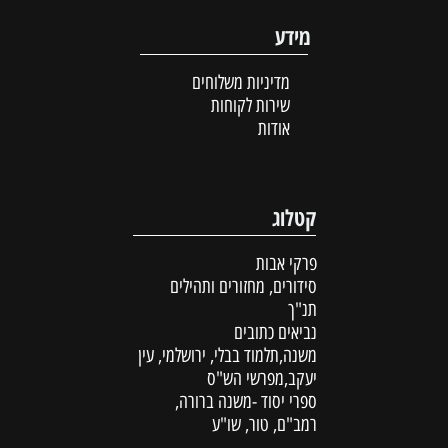
מידע
מדיניות משלוחים
שירות לקוחות
אודות
קטלוג
פרקי אבות
סידורים, מחזורים ותהילים
תנ"ך
נביאים כתובים
משנה,תלמוד בבלי, ירושלמי, עין
יעקב,מפרשי הש"ס
ספרי יסוד -משנה ברורה,
רמב"ם, טור, שו"ע