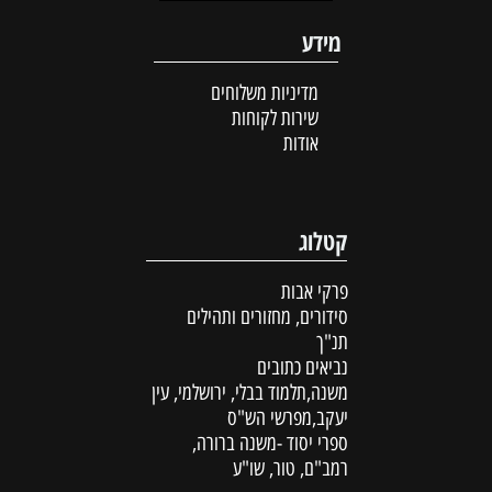
מידע
מדיניות משלוחים
שירות לקוחות
אודות
קטלוג
פרקי אבות
סידורים, מחזורים ותהילים
תנ"ך
נביאים כתובים
משנה,תלמוד בבלי, ירושלמי, עין
יעקב,מפרשי הש"ס
ספרי יסוד -משנה ברורה,
רמב"ם, טור, שו"ע