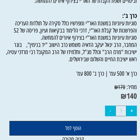
וביטויים ושפת הקבלת של האר״י בצירוף איורים להמחשה.
כרך ב':
סוגיות עיוניות במשנת האר"י ומפרשיו כולל סקירה על תולדות העריכה
והפרשנות של קבלת האר"י, דרכי הלימוד בבקיאות ועיון, פריסה של 52
סוגיות עיוניות במשנת האר"י בצירוף איורים להמחשה.
המחבר, הרב יגאל יעקב הדאיה משמש כרב הישוב "יד בנימין", בוגר
ישיבות "מרכז הרב" וכולל מג"ל, ותלמידו של הרב המקובל רבי מרדכי עטיה,
ראש ישיבת החיים והשלום שבירושלים.
כרך א' 500 עמ' | כרך ב' 800 עמ'
מחיר:
₪
170
₪
140
הוסף לסל
קניה מהירה