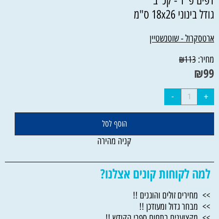
דפים פ"ד - קכ"ב
גודל בינוני 18x26 ס"מ
ארטסקרול - שוטנשטיין
מחיר:
₪
113
₪
99
הוסף לסל
קניה מהירה
למה לקוחות קונים אצלנו?
>> מחירים זולים והוגנים !!
>> מבחר גדול ומעודכן !!
>> מקצוענים בתחום ספרי הקודש !!