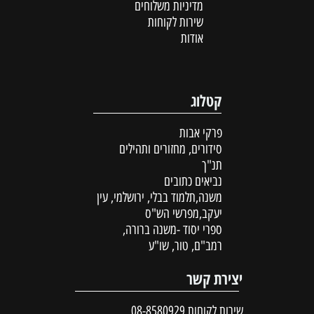
מדיניות משלוחים
שירות לקוחות
אודות
קטלוג
פרקי אבות
סידורים, מחזורים ותהילים
תנ"ך
נביאים כתובים
משנה,תלמוד בבלי, ירושלמי, עין
יעקב,מפרשי הש"ס
ספרי יסוד -משנה ברורה,
רמב"ם, טור, שו"ע
יצירת קשר
שירות לקוחות
08-8580929