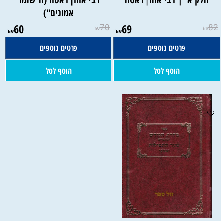
חלק א' | רבי אהרן ראטה
רבי אהרן ראטה (ה"שומר
אמונים")
60
70
69
82
₪
₪
₪
₪
פרטים נוספים
פרטים נוספים
הוסף לסל
הוסף לסל