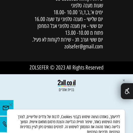
שעות מענה טלפוני
ימים א',ב,ד,ה' 10.00 -18.00
יום שלישי - מענה טלפוני עד שעה 16.00
יום ששי - אין מענה טלפוני אבל המחסן
פתוח מ 10.00- 13.00
יום ששי וערב חג - שירות לקוחות לא פעיל.
zolsefer@gmail.com
ZOLSEFER © 2023 All Rights Reserved
✕
בניית אתרים
לידיעתך, באתרנו נעשה שימוש בקבצי Cookies, לרבות של צדדים שלישיים, לצורך
ניתוח השימוש באתר, שיפור חוויית הגלישה והצגת פרסום מותאם אישית. המשך
גלישה באתר מהווה את הסכמתך לשימוש זה. לפרטים נוספים ניתן לעיין במדיניות
הפרטיות.
מדיניות הפרטיות