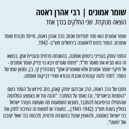
שומר אמונים | רבי אהרן ראטה
הוצאה מנוקדת. שני החלקים בכרך אחד
שומר אמונים הוא ספר חסידות שכתב הרב אהרן ראטה, מייסד חבורת שומר
אמונים. הספר נדפס לראשונה בירושלים תש"ב- 1942.
הספר עוסק בענייני ביטחון ואמונה, בהשגחה פרטית ובעניית אמן. בנושא
זה הוא מביא את מאמר חז"ל: "פתחו שערים ויבא גוי צדיק שומר אמונים -
אל תיקרי שומר אמונים אלא שאומרים אמן" (סנהדרין קי, ב), ומכאן שמו של
הספר. לספר נלווה קונטרס אהבת הבורא ושירי דביקות ושמחה.
חתנו של הרב ראטה, הרב אברהם יצחק קאהן, כתב פירוש על הספר בשם
"הוספות וביאורים", ובו נאמר על המחבר: "והנה עוד אז באמצע המלחמה
שהתחילו הניסיונות להתגבר, כשבאו השמועות מה שעושה הצורר ישראל
בפולין בשנת תש"ב (1941-1942)... נתעורר אז לעשות זה החיבור לחזק את
בני ישראל באמונה, ולהאמין שהכל בהשגחה פרטית, ולבטוח בה' שאל יעזבנו
ואל יטשנו".