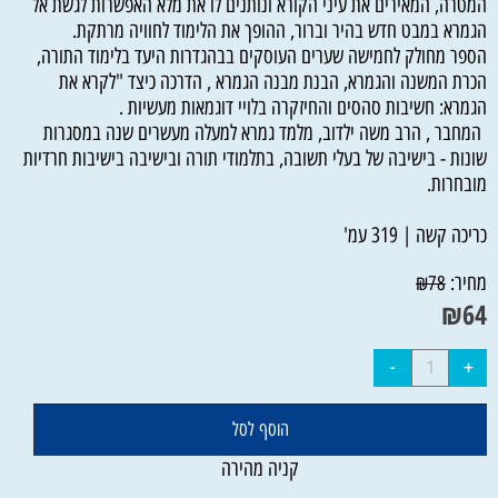
המטרה, המאירים את עיני הקורא ונותנים לו את מלא האפשרות לגשת אל
הגמרא במבט חדש בהיר וברור, ההופך את הלימוד לחוויה מרתקת.
הספר מחולק לחמישה שערים העוסקים בבהגדרות היעד בלימוד התורה,
הכרת המשנה והגמרא, הבנת מבנה הגמרא , הדרכה כיצד "לקרא את
הגמרא: חשיבות סהסים והחיזקרה בלויי דוגמאות מעשיות .
המחבר , הרב משה ילדוב, מלמד גמרא למעלה מעשרים שנה במסגרות
שונות - בישיבה של בעלי תשובה, בתלמודי תורה ובישיבה בישיבות חרדיות
מובחרות.
כריכה קשה | 319 עמ'
מחיר:
₪
78
₪
64
הוסף לסל
קניה מהירה