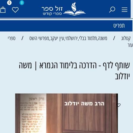
0
0
תפריט
/
/
קטלוג
משנה,תלמוד בבלי,ירושלמי,עין יעקב,מפרשי השס
ספרי
זר
שותף לדף - הדרכה בלימוד הגמרא | משה
יודלוב