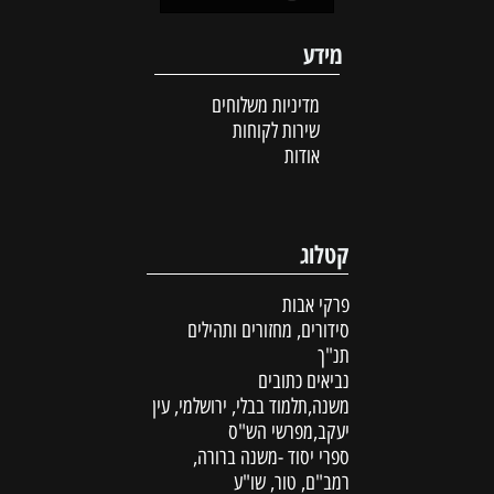
מידע
מדיניות משלוחים
שירות לקוחות
אודות
קטלוג
פרקי אבות
סידורים, מחזורים ותהילים
תנ"ך
נביאים כתובים
משנה,תלמוד בבלי, ירושלמי, עין
יעקב,מפרשי הש"ס
ספרי יסוד -משנה ברורה,
רמב"ם, טור, שו"ע