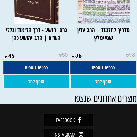
מדריך לתלמוד | הרב עדין
כרם יהושע - דרך הלימוד וכללי
שטיינזלץ
הש"ס | הרב יהושע כהן
45
50
76
98
₪
₪
₪
₪
פרטים נוספים
פרטים נוספים
הוסף לסל
הוסף לסל
וצרים אחרונים שנצפו
FACEBOOK
INSTAGRAM