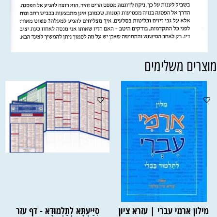
וצרים משלימים
מילון ארמי עברי | עזרא ציון
סִיַּיעְתָּא לְתַלְמוּדָא - דף עזר