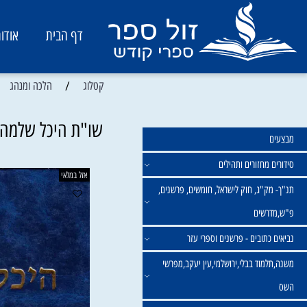
דף הבית
אודות
/
/
קטלוג
הלכה ומנהג
ש
שו"ת היכל שלמה - הל
מחזורים ותהילים
אזל במלאי
ק"ג, חוק לישראל, חומשים, פרשנים,
רשים
תובים - פרשנים וספרי עזר
מוד בבלי,ירושלמי,עין יעקב,מפרשי