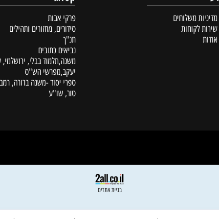
קטלוג
ת משלוחים
פרקי אבות
לקוחות
סידורים, מחזורים ותהילים
תנ"ך
נביאים כתובים
משנה,תלמוד בבלי, ירושלמי, עין
יעקב,מפרשי הש"ס
ספרי יסוד -משנה ברורה, רמב"ם,
טור, שו"ע