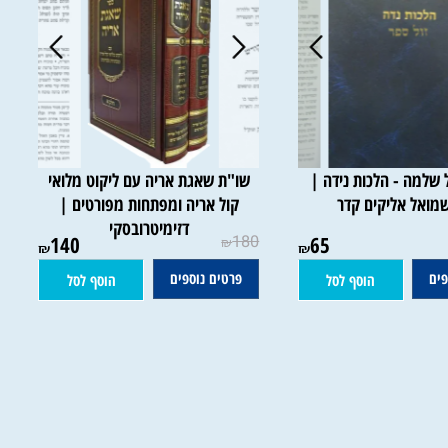
מה - הלכות נידה |
שו"ת שאגת אריה עם ליקוט מלואי
אל אליקים קדר
קול אריה ומפתחות מפורטים |
דזימיטרובסקי
140
180
65
₪
₪
₪
פרטים נוספים
הוסף לסל
הוסף לסל