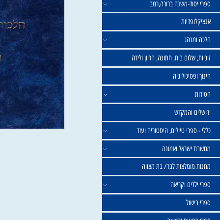
וד-משנה ברורה,רמב
פדיות
נהג
שלום בית, חתונה, הריון ולידה
סיכולוגיה
 והמקדש
פרי טיולים, היסטוריה ועוד
שראל ואמונה
ומלצות לבר/ בת מצווה
ים וקריאה