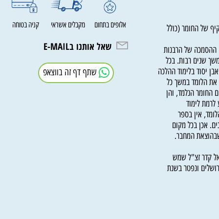
אלופים בתחום
מקבלים אשראי
קניה בטוחה
של החומר (כולל
שאל אותנו בE-MAIL
סמכה של הרבנות
שנים רבות. בכל
 יסוד בלימוד ההלכה
שתף דף זה בווצאפ
 הלומד במשך כל
חומר הנלמד, והן
מת לימוד
, אין בספר
אכן בכל מקום
הוצאת המחבר.
קדר זצ"ל שמש
לים ונפטר בשנת