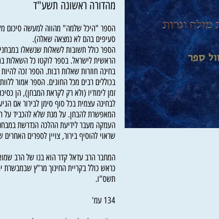
מהדורה ראשונה תשע"ד
הספר "היכל שלמה" מהווה למעשה סיכום מקיף 
סעיפים בהם לא נמצאה שאלה).
הספר כולל תשובות לשאלות שנשאלו במבחני הה
הראשית לישראל. בספר לוקטו כל השאלות במשך 
בחינה חוזרות שאלות רבות. הספר זכה להיות אבן
בכוללים רבים מכל החוגים. הספר אמור ללוות את
זמן לימודיו (ולא רק לקראת המבחן), הן כסיכום ה
לבחינה עצמית בכל סוף סימן לבירור אם הגיע לר
המאפשרת להבחן. על מנת שלא להכביד על הלומד
העמקה מעבר לידיעת ההלכה הנדרשת במבחנים. 
שראוי להוסיף בירור, צויין לספרים האחרים שב
המחבר הרב עדאל קדר הוא בנו של הרב שמואל 
כראש כולל בקריית החינוך מר"ץ שבמבשרת ירוש
תשס"ו.
134 עמ'