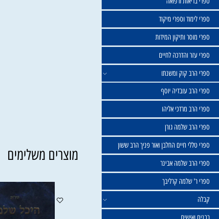
שול
יאות ורפואה
וד וספרי מיקוד
ר ותיקון המידות
ר והדרכה לחיים
ב קוק ומשנתו
ב עובדיה יוסף
 מרדכי אליהו
ב שלמה גורן
י חיים החלבן ואור פניך הרב ששון
מוצרים משלימים
ב שלמה אבינר
 שלמה קרליבך