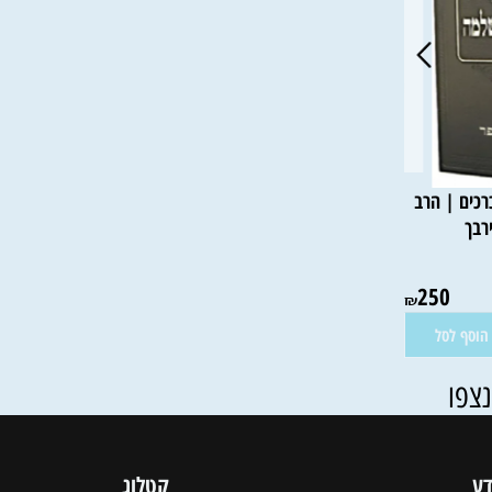
 כרכים | הרב
250
₪
סל