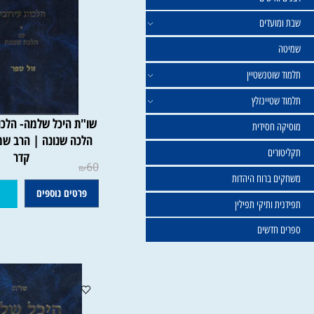
ישים
עדים
וטנשטיין
טיינזלץ
שו"ת היכל שלמה- הלכות עירו
חסידית
הלכה שנונה | הרב שמואל א
ים
קדר
60
₪
ברוח היהדות
פרטים נוספים
הוסף ל
ותיקי תפילין
דשים