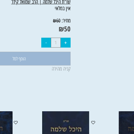
שו"ת היכל שלמה | הרב שמואל קידר
אין במלאי
מחיר:
₪
60
₪
50
הוסף לסל
קניה מהירה