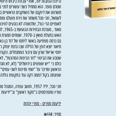
כריכת הכתבות יחד, אחרי עבודת גיבוש וליטוש מ
שטרם סופר. הוא מתחיל כשני עשורים לפני מלח
משרטט את דיוקנם של השחקנים הראשיים בוויכוח
לשמאל, חגי סגל משחזר את זירת פועלם ומתעכב 
לאומיים הרי גורל, שלכאורה לא נוגעים לוויכוח א
מאוד , מערכת הב
האש בתעלת סואץ ב-1970. שטחים 
גם גרסה מפתיעה באשר ליחסו של דוד בן-גוריון 
תיאור יוצא דופן של הלילה שבו נרצח יצחק רבין 
יחסי אריאל שרון עם ציבור המתנחלים. הקוראים י
שטבע את הביטוי "דור הכיפות הסרוגות", לאישי
כולם כי "יש שופטים בירושלים" (לא, לא מנחם 
הראשון שדיבר על "שתי מדינות לשני עמים" וג
שפונתה בקול דממה דקה עוד בתקופת גולדה.
טוריו מתפרסמים ב"מקור ראשון" וב"ידיעות אחר
ידיעות ספרים - ספרי יהדות