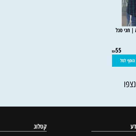
 סגל
55
₪
סל