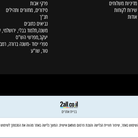
קטלוג
ת משלוחים
פרקי אבות
לקוחות
סידורים, מחזורים ותהילים
תנ"ך
נביאים כתובים
משנה,תלמוד בבלי, ירושלמי, עין
יעקב,מפרשי הש"ס
ספרי יסוד -משנה ברורה, רמב"ם,
טור, שו"ע