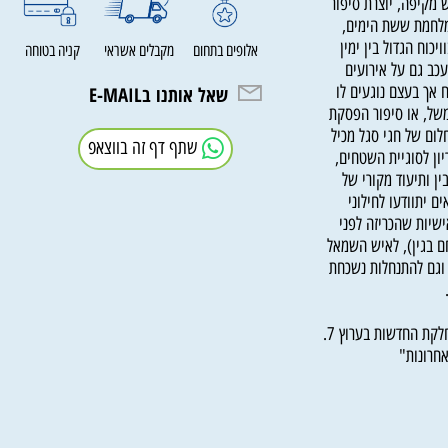
קיפה, יוצרת סיפור
מת ששת הימים,
 הגדול בין ימין
אלופים בתחום
מקבלים אשראי
קניה בטוחה
גם על אירועים
ך בעצם נוגעים לו
שאל אותנו בE-MAIL
חירות הגועשת ב-1965, למשל, או סיפור הפסקת
תמורת חלום של חגי סגל מכיל
שתף דף זה בווצאפ
לסוגיית השטחים,
ותיעוד מקורי של
תוודעו לחילוני
ות שהכריזה לפני
בגין), לאיש השמאל
ם להתנחלות נשכחת
חגי סגל, יליד 1957, תושב עפרה, המנהל מחלקת החדשות בערוץ 7.
ונות"