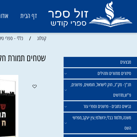
דף הבית
אודות
/
קטלוג
כללי - ספרי טיולים, הי
שטחים תמורת חלום | 
מחזורים ותהילים
ק"ג, חוק לישראל, חומשים, פרשנים,
רשים
תובים - פרשנים וספרי עזר
מוד בבלי,ירושלמי,עין יעקב,מפרשי