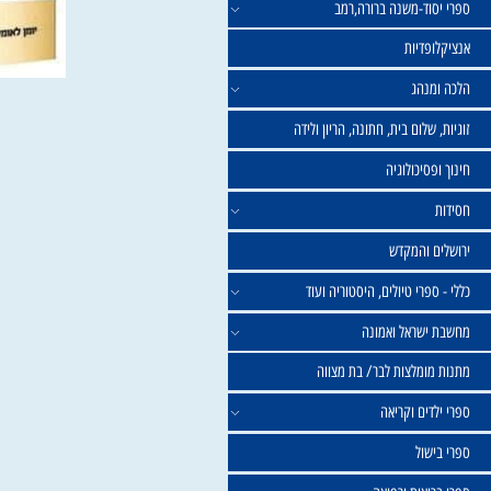
וד-משנה ברורה,רמב
פדיות
נהג
שלום בית, חתונה, הריון ולידה
סיכולוגיה
 והמקדש
פרי טיולים, היסטוריה ועוד
שראל ואמונה
ומלצות לבר/ בת מצווה
ים וקריאה