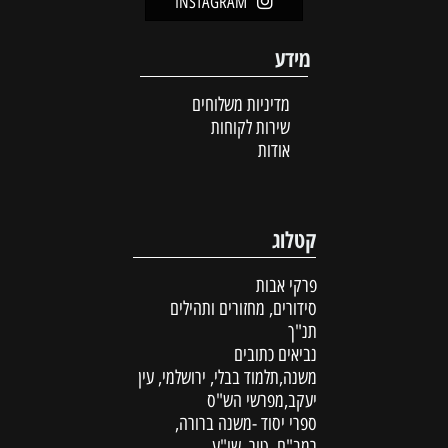
INSTAGRAM
מידע
מדיניות משלוחים
שירות לקוחות
אודות
קטלוג
פרקי אבות
סידורים, מחזורים ותהילים
תנ"ך
נביאים כתובים
משנה,תלמוד בבלי, ירושלמי, עין
יעקב,מפרשי הש"ס
ספרי יסוד -משנה ברורה,
רמב"ם, טור, שו"ע