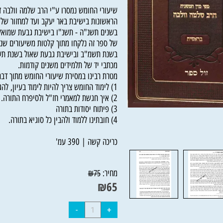
שיעורי החומש נמסרו ע"י הרב שלמה וולבה זצ"
הראשונות בישיבת באר יעקב ועד למחזור של שי
בשנים תשנ"ה - תשנ"ו בישיבת גבעת שמואל בירו
של ספר זה נלקחו מתוך קלטות משיעורים שנמסר
בשנת תשמ"ב ובישיבת גבעת שאול בשנת תשנ"ב 
מכתבי יד של תלמידים משנים קודמות.
מטרת רבינו במסירת שיעורי החומש מתוך דבריו:
1) לימוד החומש צריך להיות לימוד בעיון, להגיע לעומק הפשט.
2) איך חגשת למאמרי חז"ל ולסיפרח התורה.
3) פיתוח יסודות בתורה
4) חובתינו ללמוד ולהבין כל סוגיא בתורה.
כריכה קשה | 390 עמ'
מחיר:
₪
75
₪
65