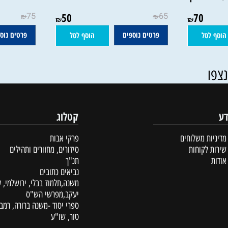
פרשות
שיעורי חומש - ויקרא |המשגיח רבי
שיעורי חומש 
ינוביץ
שלמה וולבה
של
75
50
65
70
₪
₪
₪
₪
פרטים נוספים
פרטים נוספים
סל
הוסף לסל
קטלוג
ת משלוחים
פרקי אבות
לקוחות
סידורים, מחזורים ותהילים