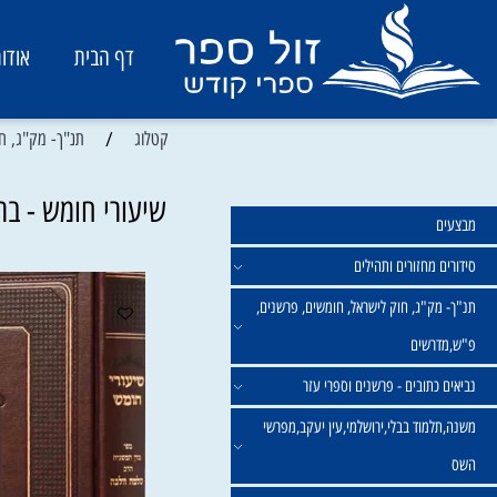
דף הבית
אודות
/
קטלוג
תנ"ך- מק"ג, חוק ליש
שיעורי חומש - בראשי
מחזורים ותהילים
ק"ג, חוק לישראל, חומשים, פרשנים,
רשים
תובים - פרשנים וספרי עזר
מוד בבלי,ירושלמי,עין יעקב,מפרשי