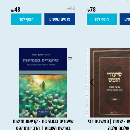
ב - קריאות בפרשת
מרבה חיים - מאמרים לפרשיות
יכל טיקוצ'ינסקי
השבוע ומועדי ישראל | אמיר סנדלר
48
60
78
₪
₪
₪
פרטים נוספים
הוסף לסל
הוסף לסל