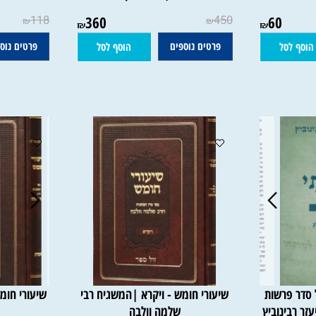
יים
סט ברוך יאמרו על התורה - וימים
קראתי בכל ל
נוראים 6 כר' | הרב ברוך רוזנבלום
השבוע | מ
118
360
450
60
₪
₪
₪
₪
פרטים נוספים
פרטים נוספים
סל
הוסף לסל