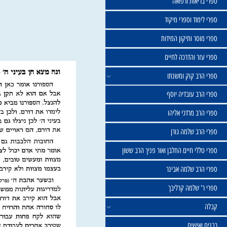
שול
יאות ורפואה
וד וספרי מיקוד
ר ותיקון המידות
ר והדרכה לחיים
ב קוק ומשנתו
ב עובדיה יוסף
 מרדכי אליהו
ב שלמה גורן
י חיים החלבן ואור פניך הרב ששון
ב שלמה אבינר
 שלמה קרליבך