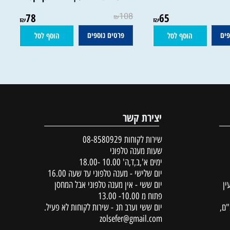
- שמות |המשגיח רבי
שיעורים במנהיגות - קריאות חדשות
מה וולבה
בפרשת השבוע | הרב יונתן זקס
78
108
65
₪
₪
₪
פרטים נוספים
הוסף לסל
הוסף לסל
יצירת קשר
שירות לקוחות
08-8580929
שעות מענה טלפוני