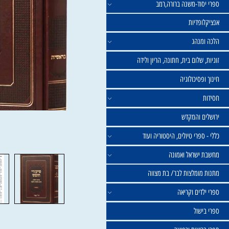
וד-משנה ברורה,רמב
פדיות
נהג
שלום בית, חתונה, הריון ולידה
סיכולוגיה
 והמקדש
פרי טיולים, היסטוריה ועוד
שראל ואמונה
ומלצות לבר/ בת מצווה
ים וקריאה