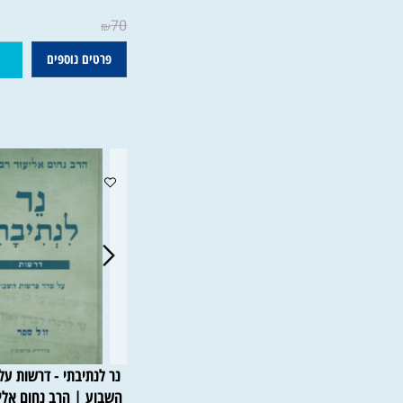
שפתי חיים בראשית | הרב ח
פרידלנדר
70
₪
פרטים נוספים
הוסף ל