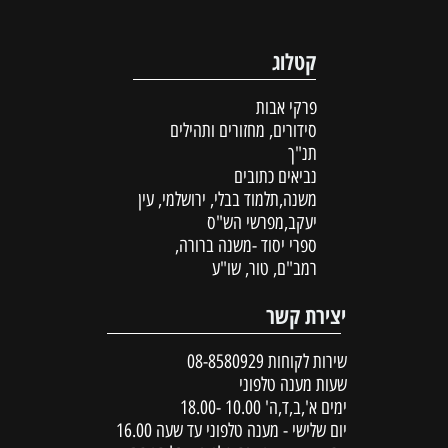
קטלוג
פרקי אבות
סידורים, מחזורים ותהילים
תנ"ך
נביאים כתובים
משנה,תלמוד בבלי, ירושלמי, עין
יעקב,מפרשי הש"ס
ספרי יסוד -משנה ברורה,
רמב"ם, טור, שו"ע
יצירת קשר
שירות לקוחות
08-8580929
שעות מענה טלפוני
ימים א',ב,ד,ה' 10.00 -18.00
יום שלישי - מענה טלפוני עד שעה 16.00