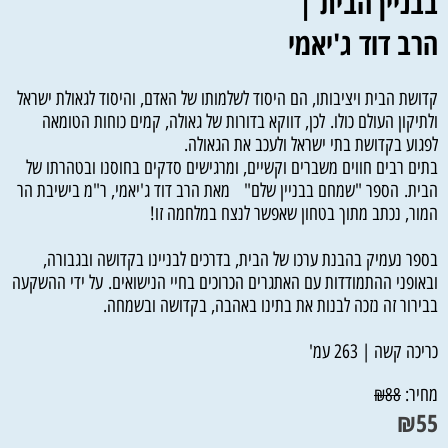
בבניין הבית |
הרב דוד ג'יאמי
קדושת הבית ויציבותו, הם היסוד לשלמותו של האדם, והיסוד לגאולת ישראל
ולתיקון העולם כולו. לכן, דווקא בדורות של גאולה, קמים כוחות הטומאה
לפגוע בקדושת בתי ישראל ולעכב את הגאולה.
בתים רבים חווים משברים וקשיים, ומרגישים סדקים בחוסנו ובטהרתו של
הבית. הספר "שמחם בבניין שלם" מאת הרב דוד ג'יאמי, ר"מ בישיבת הר
המור, נכתב מתוך בטחון שאפשר לנצח במלחמה זו!
בספר נעמיק בהבנת ערכו של הבית, בדרכים לבניינו בקדושה ובגבורה,
ובאופני ההתמודדות עם האתגרים הכרוכים בחיי הנישואים. על ידי ההשקעה
בבירור זה נזכה לבנות את בתינו באהבה, בקדושה ובשמחה.
כריכה קשה | 263 עמ'
מחיר:
₪
88
₪
55