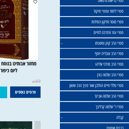
שול
יאות ורפואה
וד וספרי מיקוד
ר ותיקון המידות
ר והדרכה לחיים
ב קוק ומשנתו
ב עובדיה יוסף
מחזור אבותינו בנוסח יהודי מ
 מרדכי אליהו
ליום כיפור
ב שלמה גורן
69
₪
י חיים החלבן ואור פניך הרב ששון
פרטים נוספים
הוסף ל
ב שלמה אבינר
 שלמה קרליבך