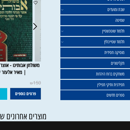
ישים
עדים
וטנשטיין
טיינזלץ
חסידית
ים
משולחן אבותינו - אוצר מנהגי
| מאיר אלעזר עטיה
ברוח היהדות
150
₪
ותיקי תפילין
פרטים נוספים
הוסף ל
דשים