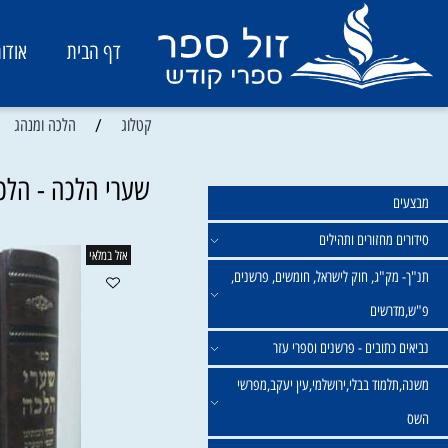
דף הבית
אודות
/
/
קטלוג
הלכה ומנהג
כ
שערי הלכה - הלכות מ
מחזורים ותהילים
אזל במלאי
ק"ג, חוק לישראל, חומשים, פרשנים,
רשים
תובים - פרשנים וספרי עזר
מוד בבלי,ירושלמי,עין יעקב,מפרשי