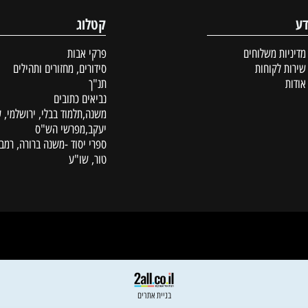
קטלוג
ת משלוחים
פרקי אבות
לקוחות
סידורים, מחזורים ותהילים
תנ"ך
נביאים כתובים
משנה,תלמוד בבלי, ירושלמי, עין
יעקב,מפרשי הש"ס
ספרי יסוד -משנה ברורה, רמב"ם,
טור, שו"ע