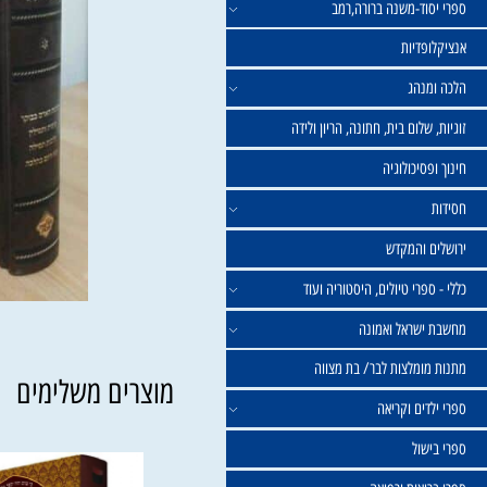
וד-משנה ברורה,רמב
פדיות
נהג
שלום בית, חתונה, הריון ולידה
סיכולוגיה
 והמקדש
פרי טיולים, היסטוריה ועוד
שראל ואמונה
ומלצות לבר/ בת מצווה
מוצרים משלימים
ים וקריאה