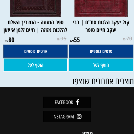
קול יעקב הלכות סת"ם | רבי
ספר המזוזה - המדריך השלם
יעקב חיים סופר
להלכות מזוזה | חיים זלמן אייזען
80
95
55
70
₪
₪
₪
₪
פרטים נוספים
פרטים נוספים
הוסף לסל
הוסף לסל
וצרים אחרונים שנצפו
FACEBOOK
INSTAGRAM
מידע