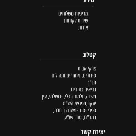
מדיניות משלוחים
שירות לקוחות
אודות
קטלוג
פרקי אבות
סידורים, מחזורים ותהילים
תנ"ך
נביאים כתובים
משנה,תלמוד בבלי, ירושלמי, עין
יעקב,מפרשי הש"ס
ספרי יסוד -משנה ברורה,
רמב"ם, טור, שו"ע
יצירת קשר