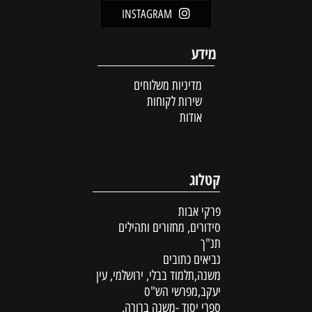
INSTAGRAM
מידע
מדיניות משלוחים
שירות לקוחות
אודות
קטלוג
פרקי אבות
סידורים, מחזורים ותהילים
תנ"ך
נביאים כתובים
משנה,תלמוד בבלי, ירושלמי, עין
יעקב,מפרשי הש"ס
ספרי יסוד -משנה ברורה,