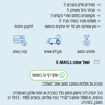
>> מחירים זולים והוגנים !!
>> מבחר גדול ומעודכן !!
>> מקצוענים בתחום ספרי הקודש !!
>> משלוח מהיר במחיר סביר !!
>> זמן אספקה תוך 10 ימי עסקים בהתאם לתקנון החנות
אלופים בתחום
מקבלים אשראי
קניה בטוחה
שאל אותנו בE-MAIL
שתף דף זה בווצאפ
סקירה על תולדות המחבר מתוך אתר "מעלה":
הרב יהודה לייב פישמן-מימון נולד בסרביה אז תחת שלטון האימפריה
הרוסית, מ-1900 שימש כ"מגיד" בעיר-מולדתו, ובשנים 1905 - 1913 רב
באונגן, בסרביה.