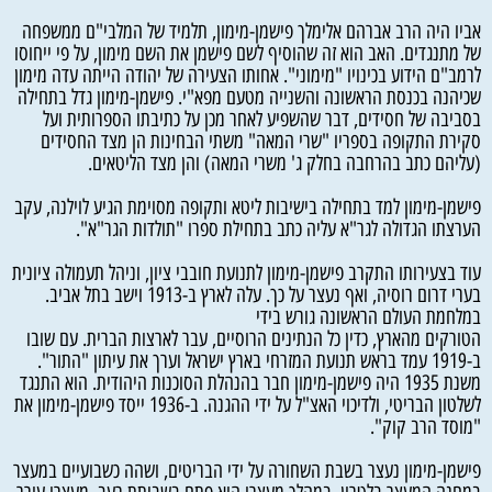
אביו היה הרב אברהם אלימלך פישמן-מימון, תלמיד של המלבי"ם ממשפחה
של מתנגדים. האב הוא זה שהוסיף לשם פישמן את השם מימון, על פי ייחוסו
לרמב"ם הידוע בכינויו "מימוני". אחותו הצעירה של יהודה הייתה עדה מימון
שכיהנה בכנסת הראשונה והשנייה מטעם מפא"י. פישמן-מימון גדל בתחילה
בסביבה של חסידים, דבר שהשפיע לאחר מכן על כתיבתו הספרותית ועל
סקירת התקופה בספריו "שרי המאה" משתי הבחינות הן מצד החסידים
(עליהם כתב בהרחבה בחלק ג' משרי המאה) והן מצד הליטאים.
פישמן-מימון למד בתחילה בישיבות ליטא ותקופה מסוימת הגיע לוילנה, עקב
הערצתו הגדולה לגר"א עליה כתב בתחילת ספרו "תולדות הגר"א".
עוד בצעירותו התקרב פישמן-מימון לתנועת חובבי ציון, וניהל תעמולה ציונית
בערי דרום רוסיה, ואף נעצר על כך. עלה לארץ ב-1913 וישב בתל אביב.
במלחמת העולם הראשונה גורש בידי
הטורקים מהארץ, כדין כל הנתינים הרוסיים, עבר לארצות הברית. עם שובו
ב-1919 עמד בראש תנועת המזרחי בארץ ישראל וערך את עיתון "התור".
משנת 1935 היה פישמן-מימון חבר בהנהלת הסוכנות היהודית. הוא התנגד
לשלטון הבריטי, ולדיכוי האצ"ל על ידי ההגנה. ב-1936 ייסד פישמן-מימון את
"מוסד הרב קוק".
פישמן-מימון נעצר בשבת השחורה על ידי הבריטים, ושהה כשבועיים במעצר