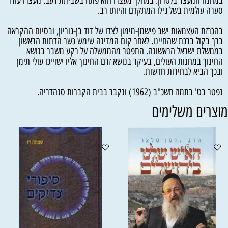
במחנה המעצר בלטרון. במהלך מעצרו הוא פתח בשביתת רעב. מעצרו עורר
סערה עולמית בשל גילו המתקדם והיותו רב.
בהכרזת העצמאות ישב פישמן-מימון לצדו של דוד בן-גוריון, ובסיום ההקראה
ברך בקול ברכת שהחיינו. לאחר קום המדינה שימש כשר הדתות הראשון
בממשלת ישראל הראשונה. התפטר מהממשלה על רקע משבר בנושא
החינוך במחנות העולים, בעיקר בנושא זרם החינוך אליו ישוייכו עולי תימן
ובכך הביא לבחירות חדשות.
נפטר בט' בתמוז תשכ"ב (1962) ונקבר בבית הקברות סנהדריה.
וצרים משלימים