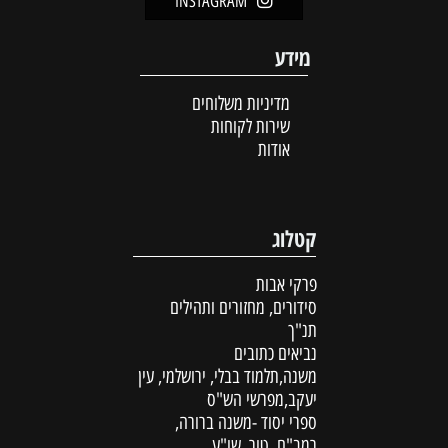
INSTAGRAM
מידע
מדיניות משלוחים
שירות לקוחות
אודות
קטלוג
פרקי אבות
סידורים, מחזורים ותהילים
תנ"ך
נביאים כתובים
משנה,תלמוד בבלי, ירושלמי, עין
יעקב,מפרשי הש"ס
ספרי יסוד -משנה ברורה,
רמב"ם, טור, שו"ע