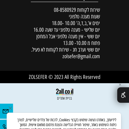
שירות לקוחות
08-8580929
שעות מענה טלפוני
ימים א',ב,ד,ה' 10.00 -18.00
יום שלישי - מענה טלפוני עד שעה 16.00
יום ששי - אין מענה טלפוני אבל המחסן
פתוח מ 10.00- 13.00
יום ששי וערב חג - שירות לקוחות לא פעיל.
zolsefer@gmail.com
ZOLSEFER © 2023 All Rights Reserved
✕
בניית אתרים
לידיעתך, באתרנו נעשה שימוש בקבצי Cookies, לרבות של צדדים שלישיים, לצורך
ניתוח השימוש באתר, שיפור חוויית הגלישה והצגת פרסום מותאם אישית. המשך