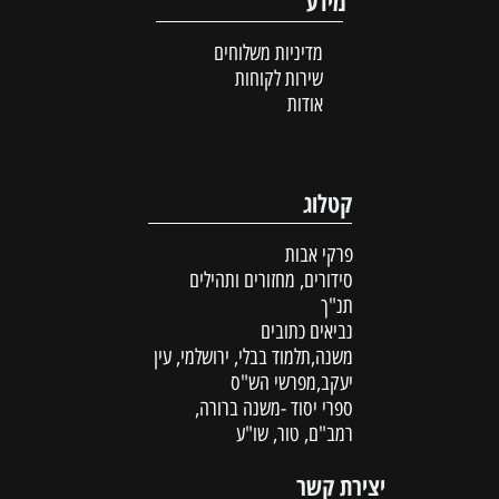
מידע
מדיניות משלוחים
שירות לקוחות
אודות
קטלוג
פרקי אבות
סידורים, מחזורים ותהילים
תנ"ך
נביאים כתובים
משנה,תלמוד בבלי, ירושלמי, עין
יעקב,מפרשי הש"ס
ספרי יסוד -משנה ברורה,
רמב"ם, טור, שו"ע
יצירת קשר