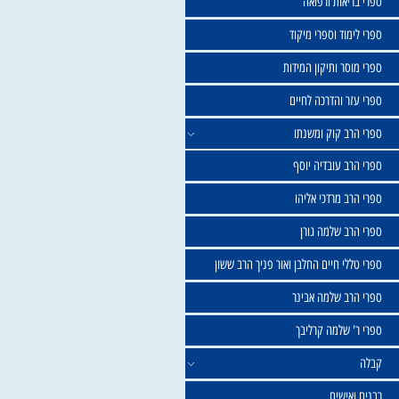
שול
יאות ורפואה
וד וספרי מיקוד
ר ותיקון המידות
ר והדרכה לחיים
ב קוק ומשנתו
ב עובדיה יוסף
 מרדכי אליהו
ב שלמה גורן
י חיים החלבן ואור פניך הרב ששון
ב שלמה אבינר
 שלמה קרליבך