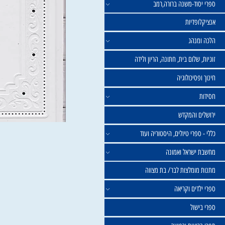
וד-משנה ברורה,רמב
פדיות
נהג
שלום בית, חתונה, הריון ולידה
סיכולוגיה
 והמקדש
פרי טיולים, היסטוריה ועוד
שראל ואמונה
ומלצות לבר/ בת מצווה
ים וקריאה