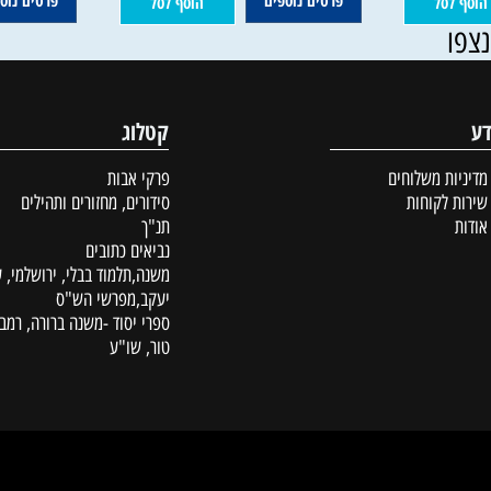
24
15
20
18
₪
₪
₪
₪
פרטים נוספים
פרטים נוספים
סל
הוסף לסל
קטלוג
ת משלוחים
פרקי אבות
לקוחות
סידורים, מחזורים ותהילים
תנ"ך
נביאים כתובים
משנה,תלמוד בבלי, ירושלמי, עין
יעקב,מפרשי הש"ס
ספרי יסוד -משנה ברורה, רמב"ם,
טור, שו"ע