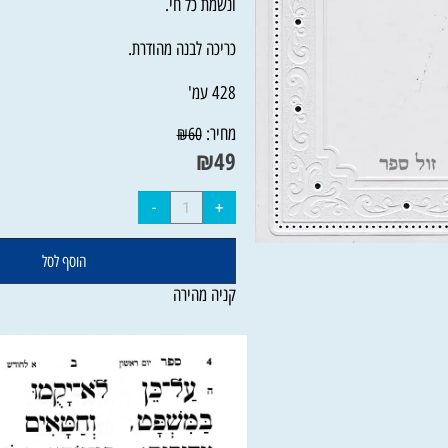
כולל תפילות ובקשות לאחר אמירת התהלים, שיר
ונשמת כל חי.
כריכה לבנה מהודרת.
428 עמ'
מחיר:
₪
60
₪
49
הוסף לסל
קניה מהירה