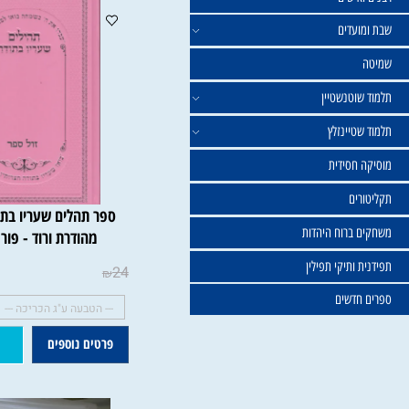
ישים
עדים
וטנשטיין
טיינזלץ
חסידית
ים
ספר תהלים שעריו בתודה בכ
ברוח היהדות
מהודרת ורוד - פורמט גדו
ותיקי תפילין
24
₪
דשים