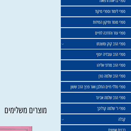
שול
יאות ורפואה
וד וספרי מיקוד
ר ותיקון המידות
ר והדרכה לחיים
ב קוק ומשנתו
ב עובדיה יוסף
 מרדכי אליהו
ב שלמה גורן
י חיים החלבן ואור פניך הרב ששון
ב שלמה אבינר
מוצרים משלימים
 שלמה קרליבך