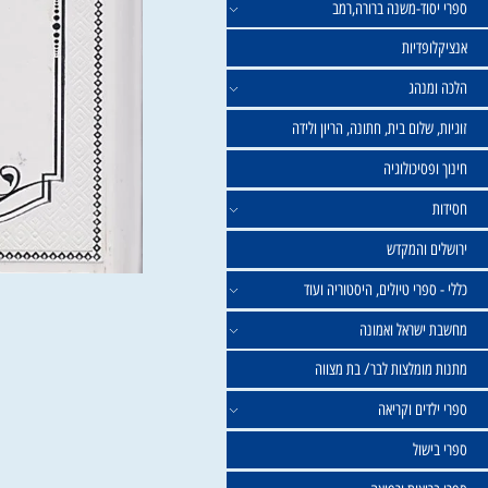
וד-משנה ברורה,רמב
פדיות
נהג
שלום בית, חתונה, הריון ולידה
סיכולוגיה
 והמקדש
פרי טיולים, היסטוריה ועוד
שראל ואמונה
ומלצות לבר/ בת מצווה
ים וקריאה