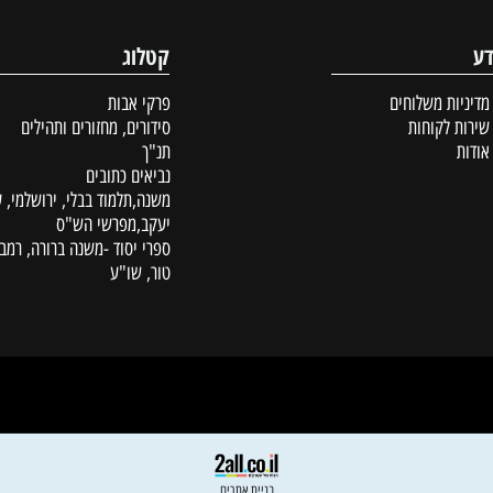
פרטים נוספים
הוסף לסל
קטלוג
ת משלוחים
פרקי אבות
לקוחות
סידורים, מחזורים ותהילים
תנ"ך
נביאים כתובים
משנה,תלמוד בבלי, ירושלמי, עין
יעקב,מפרשי הש"ס
ספרי יסוד -משנה ברורה, רמב"ם,
טור, שו"ע