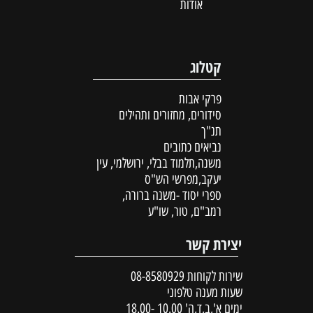
אודות
קטלוג
פרקי אבות
סידורים, מחזורים ותהילים
תנ"ך
נביאים כתובים
משנה,תלמוד בבלי, ירושלמי, עין
יעקב,מפרשי הש"ס
ספרי יסוד -משנה ברורה,
רמב"ם, טור, שו"ע
יצירת קשר
שירות לקוחות
08-8580929
שעות מענה טלפוני
ימים א',ב,ד,ה' 10.00 -18.00