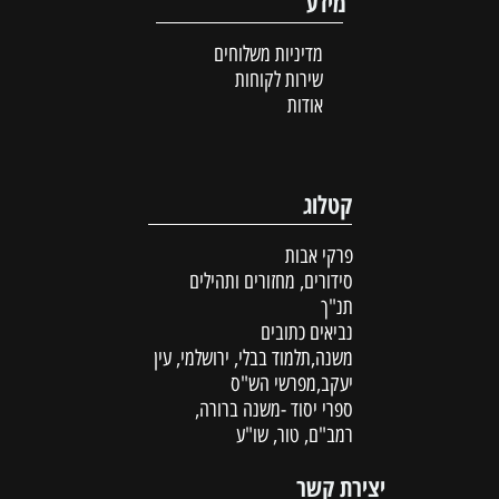
מידע
מדיניות משלוחים
שירות לקוחות
אודות
קטלוג
פרקי אבות
סידורים, מחזורים ותהילים
תנ"ך
נביאים כתובים
משנה,תלמוד בבלי, ירושלמי, עין
יעקב,מפרשי הש"ס
ספרי יסוד -משנה ברורה,
רמב"ם, טור, שו"ע
יצירת קשר