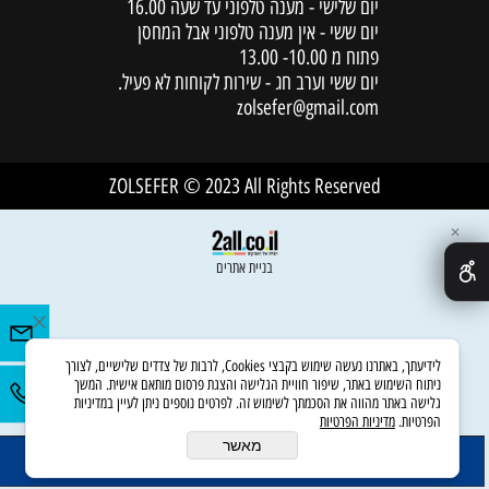
יום שלישי - מענה טלפוני עד שעה 16.00
יום ששי - אין מענה טלפוני אבל המחסן
פתוח מ 10.00- 13.00
יום ששי וערב חג - שירות לקוחות לא פעיל.
zolsefer@gmail.com
ZOLSEFER © 2023 All Rights Reserved
✕
בניית אתרים
לידיעתך, באתרנו נעשה שימוש בקבצי Cookies, לרבות של צדדים שלישיים, לצורך
ניתוח השימוש באתר, שיפור חוויית הגלישה והצגת פרסום מותאם אישית. המשך
גלישה באתר מהווה את הסכמתך לשימוש זה. לפרטים נוספים ניתן לעיין במדיניות
הפרטיות.
מדיניות הפרטיות
מאשר
הוסף לסל