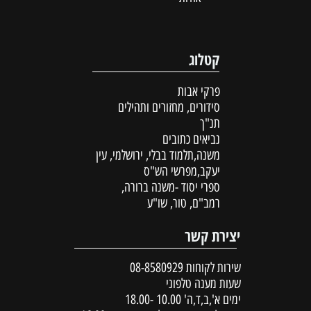
קטלוג
פרקי אבות
סידורים, מחזורים ותהילים
תנ"ך
נביאים כתובים
משנה,תלמוד בבלי, ירושלמי, עין
יעקב,מפרשי הש"ס
ספרי יסוד -משנה ברורה,
רמב"ם, טור, שו"ע
יצירת קשר
שירות לקוחות
08-8580929
שעות מענה טלפוני
ימים א',ב,ד,ה' 10.00 -18.00